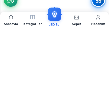
Anasayfa
Kategoriler
Sepet
Hesabım
LED Bul
Kia Soul 2 Plaka İçin Sıkça Sorulan Sorular
Kia Soul 2 Plaka LED ampul montajı, uyumluluk ve teknik detaylar hakkında merak
ettiğiniz sorular