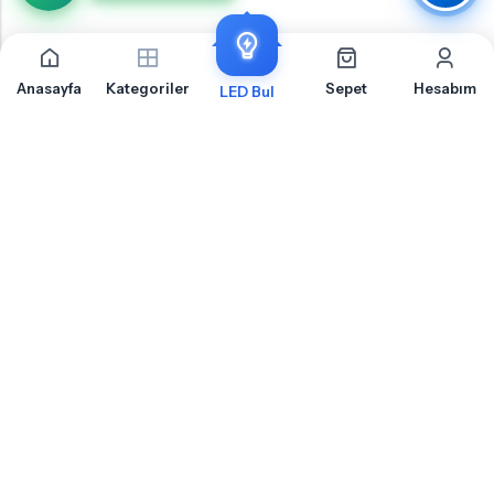
Anasayfa
Kategoriler
Sepet
Hesabım
LED Bul
Kia Rio 3 Geri Vites İçin Sıkça Sorulan Sorular
Kia Rio 3 Geri Vites LED ampul montajı, uyumluluk ve teknik detaylar hakkında
merak ettiğiniz sorular
Kia Rio 3 Geri Vites Için Hangi Soket Tipi LED Ampul Kullanılır?