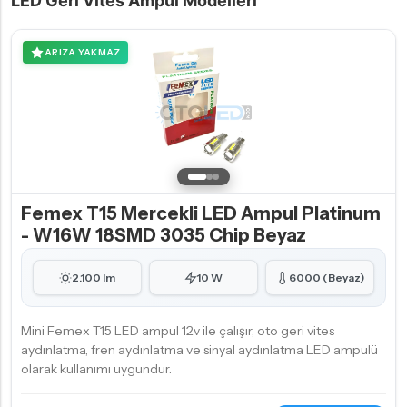
LED Geri Vites Ampul Modelleri
ARIZA YAKMAZ
Femex T15 Mercekli LED Ampul Platinum
- W16W 18SMD 3035 Chip Beyaz
2.100 lm
10 W
6000 (Beyaz)
Mini Femex T15 LED ampul 12v ile çalışır, oto geri vites
aydınlatma, fren aydınlatma ve sinyal aydınlatma LED ampulü
olarak kullanımı uygundur.