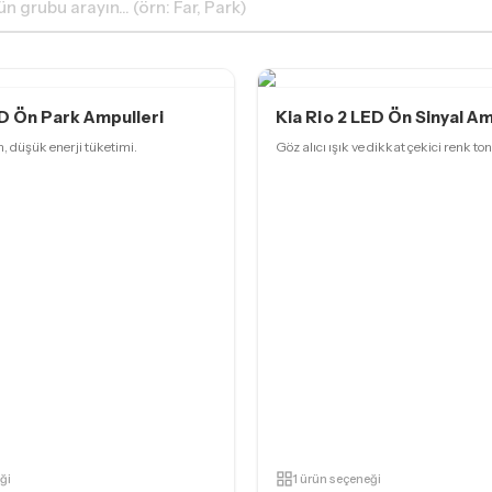
ED Ön Park Ampulleri
Kia Rio 2 LED Ön Sinyal Am
 düşük enerji tüketimi.
Göz alıcı ışık ve dikkat çekici renk ton
ği
1 ürün seçeneği