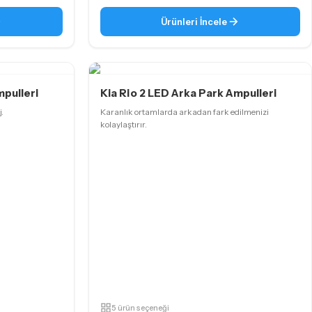
Ürünleri İncele
mpulleri
Kia Rio 2 LED Arka Park Ampulleri
.
Karanlık ortamlarda arkadan fark edilmenizi
kolaylaştırır.
5 ürün seçeneği