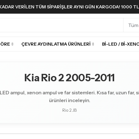
A KADAR VERILEN TÜM SIPARIŞLER AYNI GÜN KARGODA! 1000 T
GÖRE
ÇEVRE AYDINLATMA ÜRÜNLERI
BI-LED / BI-XEN
Kia Rio 2 2005-2011
 LED ampul, xenon ampul ve far sistemleri. Kısa far, uzun far, sis
ürünleri inceleyin.
Rio 2 JB