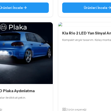
Ürünleri İncele
Ürünleri İncele
Kia Rio 2 LED Yan Sinyal A
Kompakt ve şık tasarım. Kolay montaj
ED Plaka Aydınlatma
ar ile dikkat çekin.
ği
2 ürün seçeneği