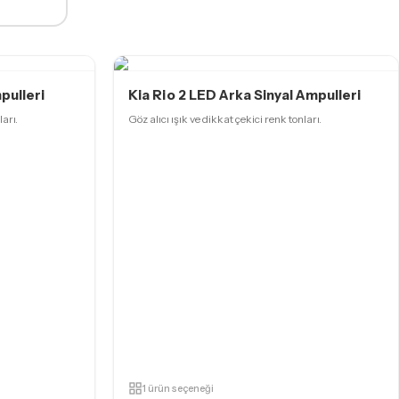
pulleri
Kia Rio 2 LED Arka Sinyal Ampulleri
ları.
Göz alıcı ışık ve dikkat çekici renk tonları.
1 ürün seçeneği