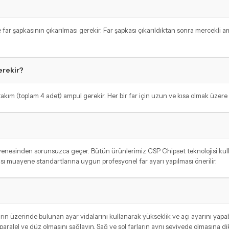
far şapkasının çıkarılması gerekir. Far şapkası çıkarıldıktan sonra mercekli a
erekir?
 takım (toplam 4 adet) ampul gerekir. Her bir far için uzun ve kısa olmak üzere i
ayenesinden sorunsuzca geçer. Bütün ürünlerimiz CSP Chipset teknolojisi ku
sı muayene standartlarına uygun profesyonel far ayarı yapılması önerilir.
rın üzerinde bulunan ayar vidalarını kullanarak yükseklik ve açı ayarını yapabil
aralel ve düz olmasını sağlayın. Sağ ve sol farların aynı seviyede olmasına di