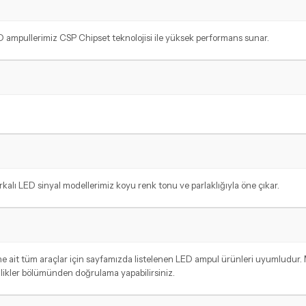
ED ampullerimiz CSP Chipset teknolojisi ile yüksek performans sunar.
alı LED sinyal modellerimiz koyu renk tonu ve parlaklığıyla öne çıkar.
mine ait tüm araçlar için sayfamızda listelenen LED ampul ürünleri uyumludu
ellikler bölümünden doğrulama yapabilirsiniz.