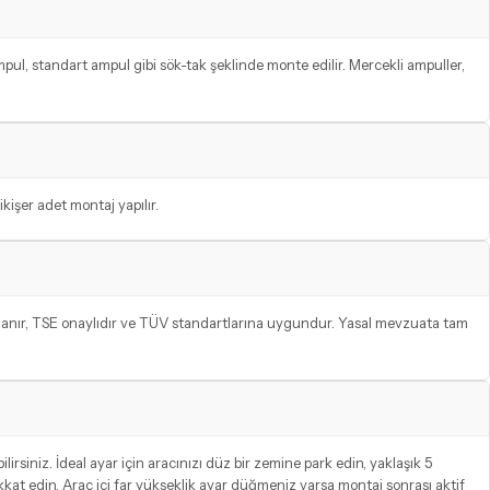
mpul, standart ampul gibi sök-tak şeklinde monte edilir. Mercekli ampuller,
kişer adet montaj yapılır.
llanır, TSE onaylıdır ve TÜV standartlarına uygundur. Yasal mevzuata tam
irsiniz. İdeal ayar için aracınızı düz bir zemine park edin, yaklaşık 5
kkat edin. Araç içi far yükseklik ayar düğmeniz varsa montaj sonrası aktif