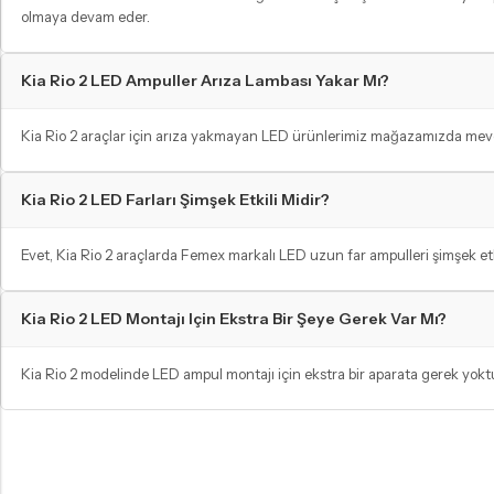
olmaya devam eder.
Kia Rio 2 LED Ampuller Arıza Lambası Yakar Mı?
Kia Rio 2 araçlar için arıza yakmayan LED ürünlerimiz mağazamızda mevcut
Kia Rio 2 LED Farları Şimşek Etkili Midir?
Evet, Kia Rio 2 araçlarda Femex markalı LED uzun far ampulleri şimşek etkisi
Kia Rio 2 LED Montajı Için Ekstra Bir Şeye Gerek Var Mı?
Kia Rio 2 modelinde LED ampul montajı için ekstra bir aparata gerek yoktur
GÜNDÜZ FARI AMPULLERI