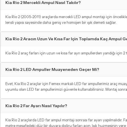
Kia Rio 2 Mercekli Ampul Nasıl Takılır?
Kia Rio 2 (2005-2011) araçlarda mercekli LED ampul montajı için öncelikle 
lensli yapısı sayesinde daha geniş ve homojen bir ışık demeti sağlar.
ARKA PARK / FREN AMPULLERI
Kia Rio 2 Aracın Uzun Ve Kısa Far Için Toplamda Kaç Ampul G
Arkadan gelen sürücüler için fark edilebilir olun!
Kia Rio 2 araç farları için uzun ve kısa far ayrı ampullerden yandığı için 2
Kia Rio 2 LED Ampuller Muayeneden Geçer Mi?
Evet, Kia Rio 2 araçlar için Femex markalı LED far ampullerimiz araç mu
uyumlu olan LED far ampullerimizi güvenle kullanabilirsiniz. Montaj sonra
Kia Rio 2 Far Ayarı Nasıl Yapılır?
Kia Rio 2 araçlarda LED far ampul montajı sonrası far ayarı yapılmalıdır. Fa
metre mesafedeki düz bir duvara doğru farları açın. Işık huzmesinin yere p