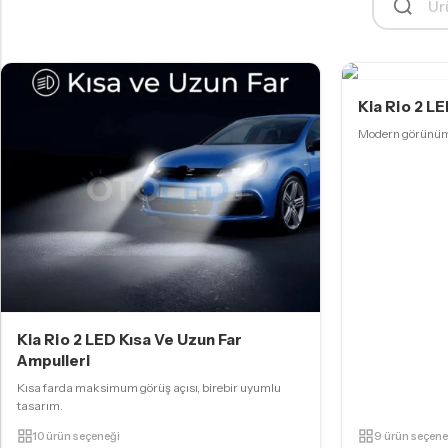
FAR & SIS AMPULLERI
H11 LED Ampul
H15 LED Ampul
Kia Rio 2 L
H16 LED Ampul
Modern görünüm,
H27 LED Ampul
HB3 9005 LED Ampul
HB4 9006 LED Ampul
HIR2 9012 LED Ampul
D SERISI LED AMPULLER
Kia Rio 2 LED Kısa Ve Uzun Far
D1S LED Ampul
Ampulleri
D2S/R LED Ampul
Kısa farda maksimum görüş açısı, birebir uyumlu
tasarım.
D3S LED Ampul
10 ürün seçeneği
9 ürün seçene