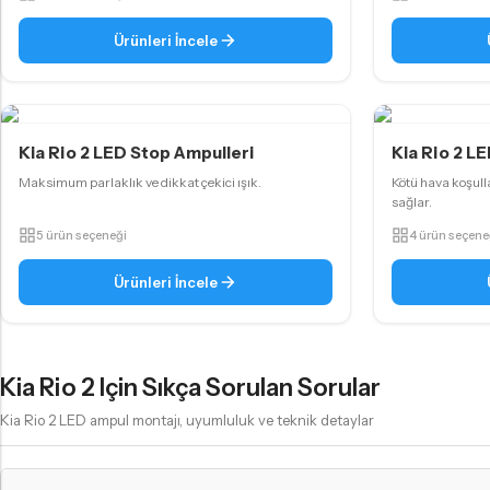
PW24W LED Ampul
Ürünleri İncele
H21W - BAW9S LED Ampul
C5W - C10W Sofit LED Ampul
Kia Rio 2 LED Stop Ampulleri
Kia Rio 2 LE
Maksimum parlaklık ve dikkat çekici ışık.
Kötü hava koşul
sağlar.
5 ürün seçeneği
4 ürün seçene
Ürünleri İncele
GERI VITES AMPULLERI
Karanlıkta araç park etmeyi kolaylaştırın!
Kia Rio 2 Için Sıkça Sorulan Sorular
Kia Rio 2 LED ampul montajı, uyumluluk ve teknik detaylar