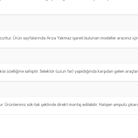
tur. Ürün sayfalarında Arıza Yakmaz işareti bulunan modeller aracınız için t
 özelliğine sahiptir. Selektör (uzun far) yapıldığında karşıdan gelen araçlara 
. Ürünlerimiz sök-tak şeklinde direkt montaj edilebilir. Halojen ampulü çıkar