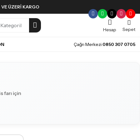
L VE ÜZERI KARGO
Sepet
Hesap
ON
Çağrı Merkezi:
0850 307 0705
 farı için