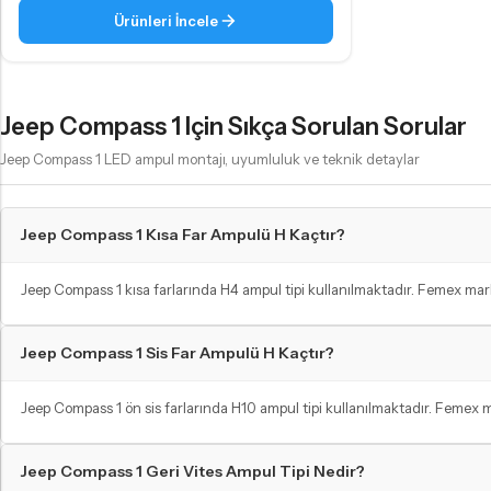
PW24W LED Ampul
Ürünleri İncele
H21W - BAW9S LED Ampul
C5W - C10W Sofit LED Ampul
Jeep Compass 1 Için Sıkça Sorulan Sorular
Jeep Compass 1 LED ampul montajı, uyumluluk ve teknik detaylar
Jeep Compass 1 Kısa Far Ampulü H Kaçtır?
Jeep Compass 1 kısa farlarında H4 ampul tipi kullanılmaktadır. Femex mar
GERI VITES AMPULLERI
Jeep Compass 1 Sis Far Ampulü H Kaçtır?
Karanlıkta araç park etmeyi kolaylaştırın!
Jeep Compass 1 ön sis farlarında H10 ampul tipi kullanılmaktadır. Femex ma
Jeep Compass 1 Geri Vites Ampul Tipi Nedir?