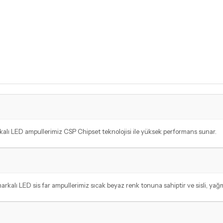
kalı LED ampullerimiz CSP Chipset teknolojisi ile yüksek performans sunar.
rkalı LED sis far ampullerimiz sıcak beyaz renk tonuna sahiptir ve sisli, yağ