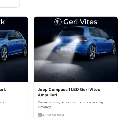
ark
Jeep Compass 1 LED Geri Vites
Ampulleri
imi.
Karanlıkta araç park etmek hiç bu kadar kolay
olmamıştı.
3 ürün seçeneği