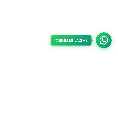
YARDIM MI LAZIM?
METLERI
HABERLER
Gelişmelerden haberdar olmak için kaydolun.
ma Metni