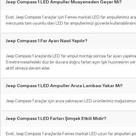
Jeep Compass 1 LED Ampuller Muayeneden Geçer Mi?
Evet, Jeep Compass 1 araçlar için Femex markalı LED far ampullerimiz ar
mevzuata tam uyumlu olan LED far ampullerimizi güvenle kullanabilirsiniz
Jeep Compass 1 Far Ayarı Nasıl Yapılır?
ARKA PARK / FREN AMPULLERI
Arkadan gelen sürücüler için fark edilebilir olun!
Jeep Compass 1 araçlarda LED far ampul montajı sonrası far ayarı yapılmalıd
5 metre mesafedeki düz bir duvara doğru farları açın. Işık huzmesinin yere
aktif olmaya devam eder.
Jeep Compass 1 LED Ampuller Arıza Lambası Yakar Mı?
Jeep Compass 1 araçlar için arıza yakmayan LED ürünlerimiz mağazamızda m
Jeep Compass 1 LED Farları Şimşek Etkili Midir?
Evet, Jeep Compass 1 araçlarda Femex markalı LED uzun far ampulleri şimşek 