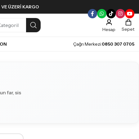
L VE ÜZERI KARGO
Sepet
Hesap
NON
Çağrı Merkezi:
0850 307 0705
n far, sis