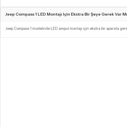
Jeep Compass 1 LED Montajı Için Ekstra Bir Şeye Gerek Var M
Jeep Compass 1 modelinde LED ampul montajı için ekstra bir aparata gerek 
GÜNDÜZ FARI AMPULLERI