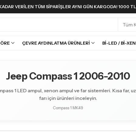
A KADAR VERILEN TÜM SIPARIŞLER AYNI GÜN KARGODA! 1000 T
GÖRE
ÇEVRE AYDINLATMA ÜRÜNLERI
BI-LED / BI-XE
Jeep Compass 1 2006-2010
ass 1 LED ampul, xenon ampul ve far sistemleri. Kısa far, uzu
farı için ürünleri inceleyin.
Compass 1 MK49