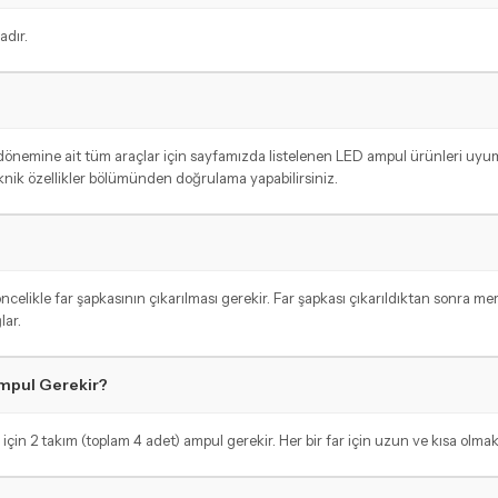
adır.
m dönemine ait tüm araçlar için sayfamızda listelenen LED ampul ürünleri uy
eknik özellikler bölümünden doğrulama yapabilirsiniz.
likle far şapkasının çıkarılması gerekir. Far şapkası çıkarıldıktan sonra mer
lar.
Ampul Gerekir?
için 2 takım (toplam 4 adet) ampul gerekir. Her bir far için uzun ve kısa olmak 