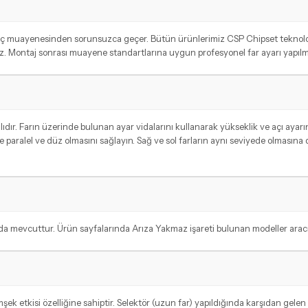
aç muayenesinden sorunsuzca geçer. Bütün ürünlerimiz CSP Chipset teknoloji
. Montaj sonrası muayene standartlarına uygun profesyonel far ayarı yapılmas
ır. Farın üzerinde bulunan ayar vidalarını kullanarak yükseklik ve açı ayarını 
 paralel ve düz olmasını sağlayın. Sağ ve sol farların aynı seviyede olmasına
evcuttur. Ürün sayfalarında Arıza Yakmaz işareti bulunan modeller aracınız 
etkisi özelliğine sahiptir. Selektör (uzun far) yapıldığında karşıdan gelen ara