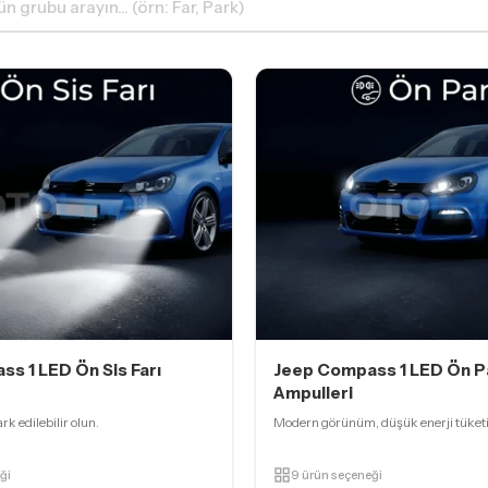
s 1 LED Ön Sis Farı
Jeep Compass 1 LED Ön P
Ampulleri
rk edilebilir olun.
Modern görünüm, düşük enerji tüket
ği
9 ürün seçeneği