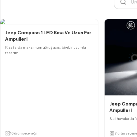
FAR & SIS AMPULLERI
H11 LED Ampul
H15 LED Ampul
Jeep Compass 1 LED Kısa Ve Uzun Far
H16 LED Ampul
Ampulleri
Kısa farda maksimum görüş açısı, birebir uyumlu
H27 LED Ampul
tasarım.
HB3 9005 LED Ampul
HB4 9006 LED Ampul
HIR2 9012 LED Ampul
D SERISI LED AMPULLER
Jeep Compas
D1S LED Ampul
Ampulleri
D2S/R LED Ampul
Sisli havalarda fa
D3S LED Ampul
10 ürün seçeneği
7 ürün seçene