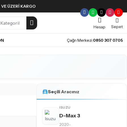
L VE ÜZERI KARGO
Sepet
Hesap
ON
Çağrı Merkezi:
0850 307 0705
Seçili Aracınız
ISUZU
D-Max 3
E
2020-