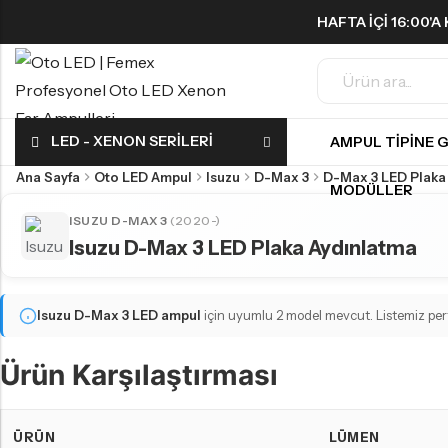
HAFTA IÇI 16:00'
ÜCRETSIZ!
Geri
Geri
LED - XENON SERILERI
AMPUL TIPINE 
FAR & SIS AMPULLERI
SINYAL AMPULLERI
Ana Sayfa
Oto LED Ampul
Isuzu
D-Max 3
D-Max 3 LED Plaka
MODÜLLER
H1 LED Ampul
Harika LED sinyal ampullerini keşfedin!
ISUZU D-MAX 3
(2020-)
H3 LED Ampul
Isuzu D-Max 3 LED Plaka Aydınlatma
H4 LED Ampul
PARK AMPULLERI
H7 LED Ampul
Isuzu D-Max 3
LED ampul
için uyumlu 2 model mevcut. Listemiz perf
Küçük ama etkili LED park ampulleri ile tanışın!
H8 LED Ampul
Ürün Karşılaştırması
H9 LED Ampul
H10 LED Ampul
GERI VITES AMPULLERI
ÜRÜN
LÜMEN