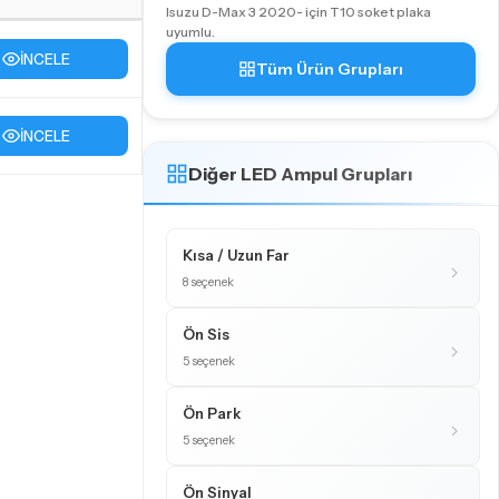
Isuzu D-Max 3 2020- için T10 soket plaka
uyumlu.
İNCELE
Tüm Ürün Grupları
İNCELE
Diğer LED Ampul Grupları
Kısa / Uzun Far
8 seçenek
Ön Sis
5 seçenek
Ön Park
5 seçenek
Ön Sinyal