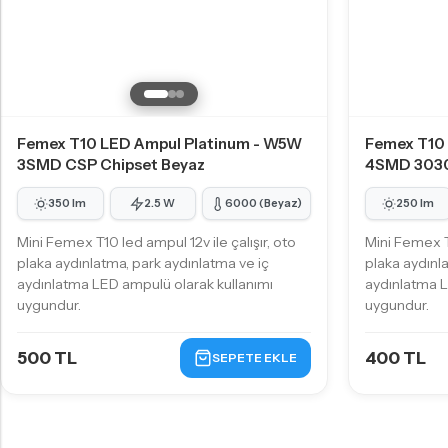
D4S LED Ampul
D5S LED Ampul
D8S LED Ampul
KÜÇÜK AMPUL TIPLERI
Femex T10 LED Ampul Platinum - W5W
Femex T10
T10 - W5W LED Ampul
3SMD CSP Chipset Beyaz
4SMD 3030
T15 - W16W LED Ampul
350 lm
2.5 W
6000 (Beyaz)
250 lm
T20 - W21W LED Ampul
Mini Femex T10 led ampul 12v ile çalışır, oto
Mini Femex T1
plaka aydınlatma, park aydınlatma ve iç
plaka aydınl
P21W - PY21W Tip LED Ampul
aydınlatma LED ampulü olarak kullanımı
aydınlatma L
P21/5W - 1157 Tip LED Ampul
uygundur.
uygundur.
500 TL
400 TL
SEPETE EKLE
KÜÇÜK AMPUL TIPLERI
PY24W LED Ampul
PSY24W LED Ampul