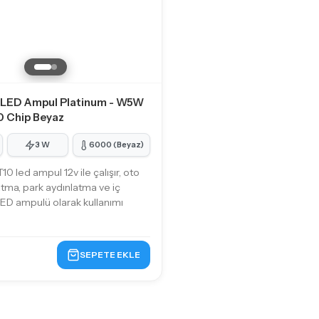
 LED Ampul Platinum - W5W
 Chip Beyaz
3 W
6000 (Beyaz)
0 led ampul 12v ile çalışır, oto
atma, park aydınlatma ve iç
ED ampulü olarak kullanımı
SEPETE EKLE