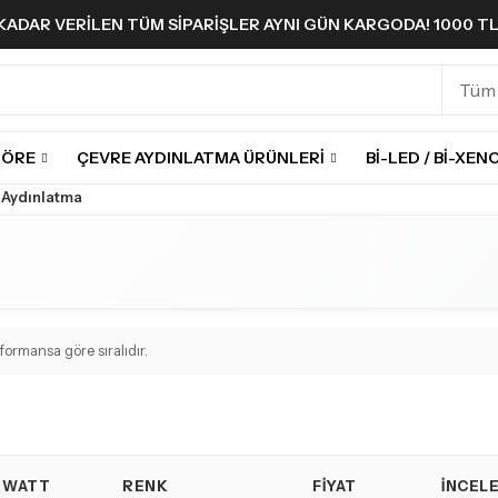
A KADAR VERILEN TÜM SIPARIŞLER AYNI GÜN KARGODA! 1000 T
GÖRE
ÇEVRE AYDINLATMA ÜRÜNLERI
BI-LED / BI-XEN
 Aydınlatma
ormansa göre sıralıdır.
WATT
RENK
FIYAT
İNCEL