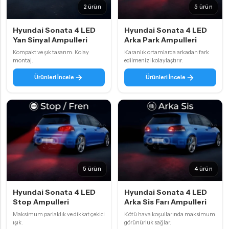
2 ürün
5 ürün
Hyundai Sonata 4 LED
Hyundai Sonata 4 LED
Yan Sinyal Ampulleri
Arka Park Ampulleri
Kompakt ve şık tasarım. Kolay
Karanlık ortamlarda arkadan fark
montaj.
edilmenizi kolaylaştırır.
Ürünleri İncele
Ürünleri İncele
5 ürün
4 ürün
Hyundai Sonata 4 LED
Hyundai Sonata 4 LED
Stop Ampulleri
Arka Sis Farı Ampulleri
Maksimum parlaklık ve dikkat çekici
Kötü hava koşullarında maksimum
ışık.
görünürlük sağlar.