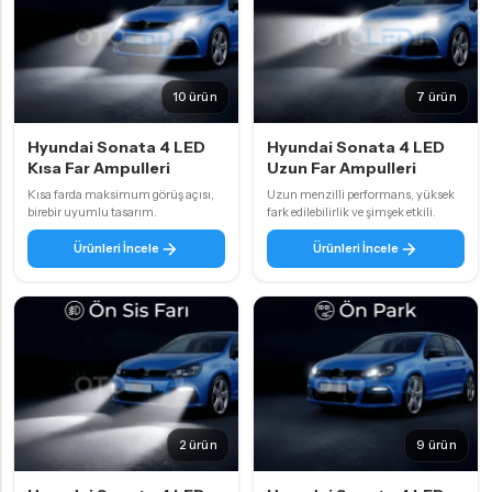
10 ürün
7 ürün
Hyundai Sonata 4 LED
Hyundai Sonata 4 LED
Kısa Far Ampulleri
Uzun Far Ampulleri
Kısa farda maksimum görüş açısı,
Uzun menzilli performans, yüksek
birebir uyumlu tasarım.
fark edilebilirlik ve şimşek etkili.
Ürünleri İncele
Ürünleri İncele
2 ürün
9 ürün