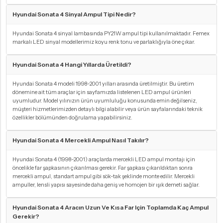
Hyundai Sonata 4 Sinyal Ampul Tipi Nedir?
Hyundai Sonata 4 sinyal lambasında PY21W ampul tipi kullanılmaktadır. Femex
markalı LED sinyal modellerimiz koyu renk tonu ve parlaklığıyla öne çıkar.
Hyundai Sonata 4 Hangi Yıllarda Üretildi?
Hyundai Sonata 4 modeli 1998-2001 yılları arasında üretilmiştir. Bu üretim
dönemine ait tüm araçlar için sayfamızda listelenen LED ampul ürünleri
uyumludur. Model yılınızın ürün uyumluluğu konusunda emin değilseniz,
müşteri hizmetlerimizden detaylı bilgi alabilir veya ürün sayfalarındaki teknik
özellikler bölümünden doğrulama yapabilirsiniz.
Hyundai Sonata 4 Mercekli Ampul Nasıl Takılır?
Hyundai Sonata 4 (1998-2001) araçlarda mercekli LED ampul montajı için
öncelikle far şapkasının çıkarılması gerekir. Far şapkası çıkarıldıktan sonra
mercekli ampul, standart ampul gibi sök-tak şeklinde monte edilir. Mercekli
ampuller, lensli yapısı sayesinde daha geniş ve homojen bir ışık demeti sağlar.
Hyundai Sonata 4 Aracın Uzun Ve Kısa Far Için Toplamda Kaç Ampul
Gerekir?