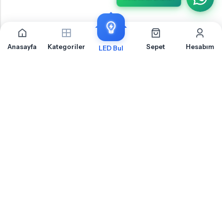
Anasayfa
Kategoriler
Sepet
Hesabım
LED Bul
İLETIŞIM
OTOLED.COM
S.S.S.
MÜŞTERI HIZMETLERI
HABERLER