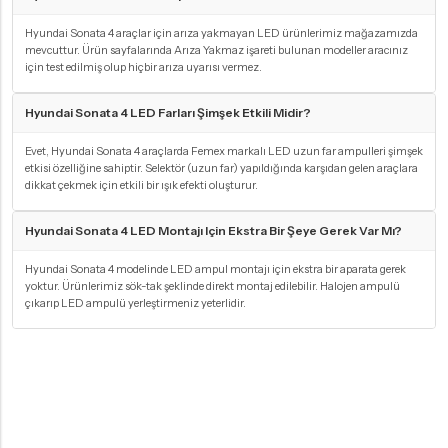
Hyundai Sonata 4 araçlar için arıza yakmayan LED ürünlerimiz mağazamızda
mevcuttur. Ürün sayfalarında Arıza Yakmaz işareti bulunan modeller aracınız
için test edilmiş olup hiçbir arıza uyarısı vermez.
Hyundai Sonata 4 LED Farları Şimşek Etkili Midir?
Evet, Hyundai Sonata 4 araçlarda Femex markalı LED uzun far ampulleri şimşek
etkisi özelliğine sahiptir. Selektör (uzun far) yapıldığında karşıdan gelen araçlara
dikkat çekmek için etkili bir ışık efekti oluşturur.
Hyundai Sonata 4 LED Montajı Için Ekstra Bir Şeye Gerek Var Mı?
Hyundai Sonata 4 modelinde LED ampul montajı için ekstra bir aparata gerek
yoktur. Ürünlerimiz sök-tak şeklinde direkt montaj edilebilir. Halojen ampulü
çıkarıp LED ampulü yerleştirmeniz yeterlidir.