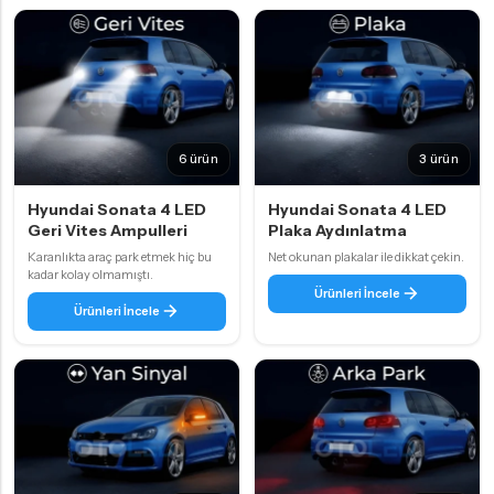
6 ürün
3 ürün
Hyundai Sonata 4 LED
Hyundai Sonata 4 LED
Geri Vites Ampulleri
Plaka Aydınlatma
Karanlıkta araç park etmek hiç bu
Net okunan plakalar ile dikkat çekin.
kadar kolay olmamıştı.
Ürünleri İncele
Ürünleri İncele