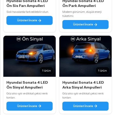
Hyundai Sonata 4 LED
Hyundai Sonata 4 LED
Ön Sis Farı Ampulleri
Ön Park Ampulleri
Sisli havalarda fark edilebilir olun.
Modern görünüm, düşük enerji
tüketimi.
Ürünleri İncele
Ürünleri İncele
1 ürün
1 ürün
Hyundai Sonata 4 LED
Hyundai Sonata 4 LED
Ön Sinyal Ampulleri
Arka Sinyal Ampulleri
Göz alıcı ışık ve dikkat çekici renk
Göz alıcı ışık ve dikkat çekici renk
tonları.
tonları.
Ürünleri İncele
Ürünleri İncele