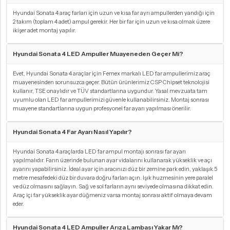
Hyundai Sonata 4 araç farları için uzun ve kısa far ayrı ampullerden yandığı için
2 takım (toplam 4 adet) ampul gerekir. Her bir far için uzun ve kısa olmak üzere
ikişer adet montaj yapılır.
Hyundai Sonata 4 LED Ampuller Muayeneden Geçer Mi?
Evet, Hyundai Sonata 4 araçlar için Femex markalı LED far ampullerimiz araç
muayenesinden sorunsuzca geçer. Bütün ürünlerimiz CSP Chipset teknolojisi
kullanır, TSE onaylıdır ve TÜV standartlarına uygundur. Yasal mevzuata tam
uyumlu olan LED far ampullerimizi güvenle kullanabilirsiniz. Montaj sonrası
muayene standartlarına uygun profesyonel far ayarı yapılması önerilir.
Hyundai Sonata 4 Far Ayarı Nasıl Yapılır?
Hyundai Sonata 4 araçlarda LED far ampul montajı sonrası far ayarı
yapılmalıdır. Farın üzerinde bulunan ayar vidalarını kullanarak yükseklik ve açı
ayarını yapabilirsiniz. İdeal ayar için aracınızı düz bir zemine park edin, yaklaşık 5
metre mesafedeki düz bir duvara doğru farları açın. Işık huzmesinin yere paralel
ve düz olmasını sağlayın. Sağ ve sol farların aynı seviyede olmasına dikkat edin.
Araç içi far yükseklik ayar düğmeniz varsa montaj sonrası aktif olmaya devam
eder.
Hyundai Sonata 4 LED Ampuller Arıza Lambası Yakar Mı?