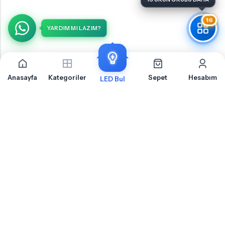
16
YARDIM MI LAZIM?
Anasayfa
Kategoriler
Sepet
Hesabım
LED Bul
Hyundai İX35 Makyaj Aynası İçin Sıkça Sorulan
Sorular