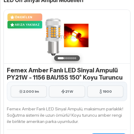
LED Ön Sinyal Ampul Modelleri
ÖNERILEN
ARIZA YAKMAZ
Femex Amber Fanlı LED Sinyal Ampulü
PY21W - 1156 BAU15S 150° Koyu Turuncu
2.000 lm
21 W
1900
Femex Amber Fanlı LED Sinyal Ampulü, maksimum parlaklık!
Soğutma sistemi ile uzun ömürlü! Koyu turuncu amber rengi
ile birlikte amerikan parka uyumludur.