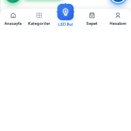
Anasayfa
Kategoriler
Sepet
Hesabım
LED Bul
Hyundai İ30 Ön Sinyal İçin Sıkça Sorulan Sorular
Hyundai İ30 Ön Sinyal LED ampul montajı, uyumluluk ve teknik detaylar hakkında
merak ettiğiniz sorular
Hyundai İ30 Ön Sinyal Için Hangi Soket Tipi LED Ampul Kullanılır?