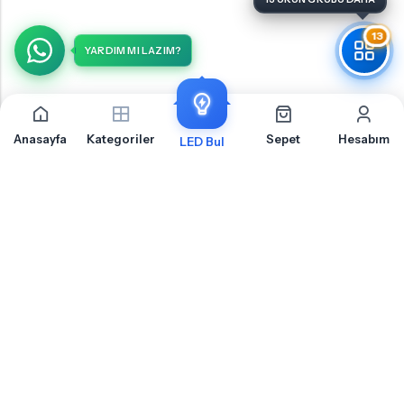
13
YARDIM MI LAZIM?
Anasayfa
Kategoriler
Sepet
Hesabım
LED Bul
Hyundai İ30 Makyajlı Yan Sinyal İçin Sıkça Sorulan
Sorular