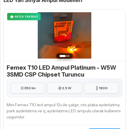
LED Yan Sinyal Ampul Modelleri
ARIZA YAKMAZ
Femex T10 LED Ampul Platinum - W5W
3SMD CSP Chipset Turuncu
350 lm
2.5 W
1900
Mini Femex T10 led ampul 12v ile çalışır, oto plaka aydınlatma,
park aydınlatma ve iç aydınlatma LED ampulü olarak kullanımı
uygundur.