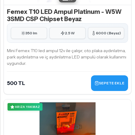
Femex T10 LED Ampul Platinum - W5W
3SMD CSP Chipset Beyaz
350 lm
2.5 W
6000 (Beyaz)
Mini Femex T10 led ampul 12v ile çalışır, oto plaka aydınlatma,
park aydınlatma ve iç aydınlatma LED ampulü olarak kullanımı
uygundur.
500 TL
SEPETE EKLE
ARIZA YAKMAZ