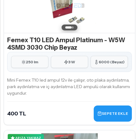
Femex T10 LED Ampul Platinum - W5W
4SMD 3030 Chip Beyaz
250 lm
3 W
6000 (Beyaz)
Mini Femex T10 led ampul 12v ile çalışır, oto plaka aydınlatma,
park aydınlatma ve iç aydınlatma LED ampulü olarak kullanımı
uygundur.
400 TL
SEPETE EKLE
ARIZA YAKMAZ