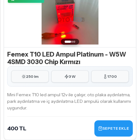
Femex T10 LED Ampul Platinum - W5W
4SMD 3030 Chip Kırmızı
250 lm
3 W
1700
Mini Femex T10 led ampul 12v ile çalışır, oto plaka aydınlatma,
park aydınlatma ve iç aydınlatma LED ampulü olarak kullanımı
uygundur.
400 TL
SEPETE EKLE