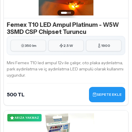
Femex T10 LED Ampul Platinum - W5W
3SMD CSP Chipset Turuncu
350 lm
2.5 W
1900
Mini Femex T10 led ampul 12v ile çalışır, oto plaka aydınlatma,
park aydınlatma ve iç aydınlatma LED ampulü olarak kullanımı
uygundur.
500 TL
SEPETE EKLE
ARIZA YAKMAZ