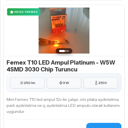
ARIZA YAKMAZ
Femex T10 LED Ampul Platinum - W5W
4SMD 3030 Chip Turuncu
250 lm
3 W
2100
Mini Femex T10 led ampul 12v ile çalışır, oto plaka aydınlatma,
park aydınlatma ve iç aydınlatma LED ampulü olarak kullanımı
uygundur.