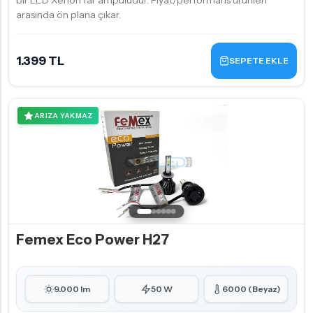
bir LED Xenon far ampulüdür. Fiyat/performans ürünleri
arasında ön plana çıkar.
1.399 TL
SEPETE EKLE
ARIZA YAKMAZ
Femex Eco Power H27
9.000 lm
50 W
6000 (Beyaz)