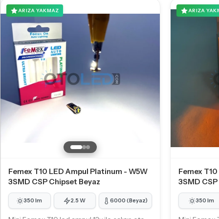
ARIZA YAKMAZ
ARIZA YAK
Femex T10 LED Ampul Platinum - W5W
Femex T10
3SMD CSP Chipset Beyaz
3SMD CSP 
350 lm
2.5 W
6000 (Beyaz)
350 lm