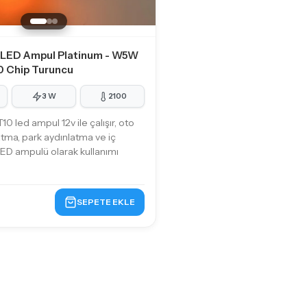
 LED Ampul Platinum - W5W
 Chip Turuncu
3 W
2100
0 led ampul 12v ile çalışır, oto
atma, park aydınlatma ve iç
ED ampulü olarak kullanımı
SEPETE EKLE