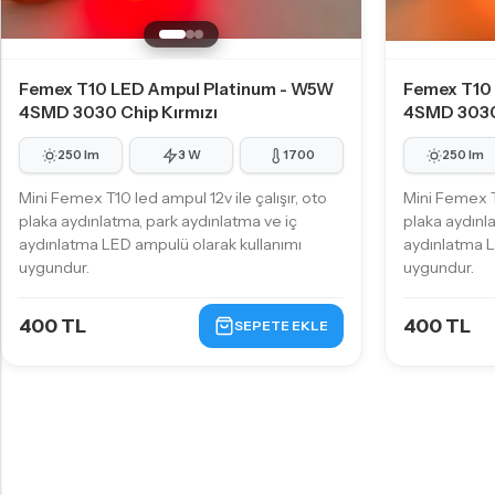
Femex T10 LED Ampul Platinum - W5W
Femex T10
4SMD 3030 Chip Kırmızı
4SMD 3030
250 lm
3 W
1700
250 lm
Mini Femex T10 led ampul 12v ile çalışır, oto
Mini Femex T1
plaka aydınlatma, park aydınlatma ve iç
plaka aydınl
aydınlatma LED ampulü olarak kullanımı
aydınlatma L
uygundur.
uygundur.
400 TL
400 TL
SEPETE EKLE