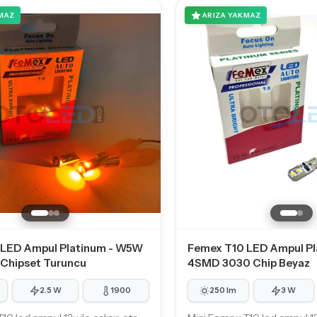
MAZ
ARIZA YAKMAZ
 LED Ampul Platinum - W5W
Femex T10 LED Ampul P
Chipset Turuncu
4SMD 3030 Chip Beyaz
2.5 W
1900
250 lm
3 W