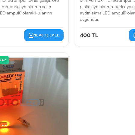
0 led ampul 12v ile çalışır, oto
Mini Femex T10 led ampul 12v 
atma, park aydınlatma ve iç
plaka aydınlatma, park aydın
ED ampulü olarak kullanımı
aydınlatma LED ampulü olara
uygundur.
400 TL
SEPETE EKLE
MAZ