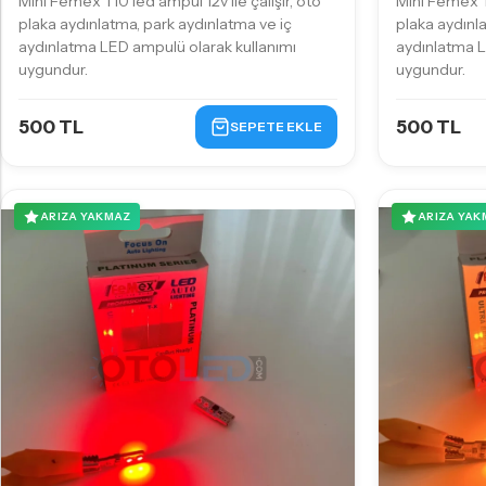
Mini Femex T10 led ampul 12v ile çalışır, oto
Mini Femex T1
plaka aydınlatma, park aydınlatma ve iç
plaka aydınl
aydınlatma LED ampulü olarak kullanımı
aydınlatma L
uygundur.
uygundur.
500 TL
500 TL
SEPETE EKLE
ARIZA YAKMAZ
ARIZA YAK