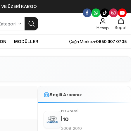
L VE ÜZERI KARGO
Sepet
Hesap
NON
MODÜLLER
Çağrı Merkezi:
0850 307 0705
ULLERI
PLERI
Gündüz Farı LED ampulleri ile tarzınızı yansıtın.
pul
mpul
pul
LED Ampul
Seçili Aracınız
it LED Ampul
HYUNDAI
İ10
E
2008-2010