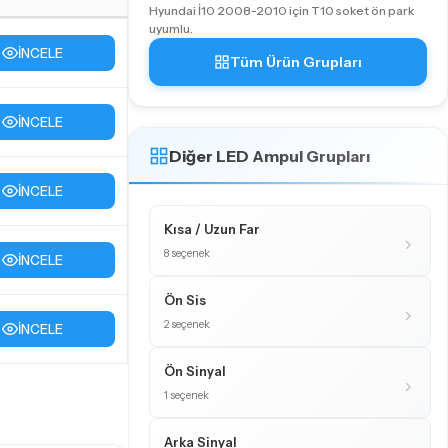
Hyundai İ10 2008-2010 için T10 soket ön park
uyumlu.
İNCELE
Tüm Ürün Grupları
İNCELE
Diğer LED Ampul Grupları
İNCELE
Kısa / Uzun Far
8 seçenek
İNCELE
Ön Sis
2 seçenek
İNCELE
Ön Sinyal
1 seçenek
Arka Sinyal