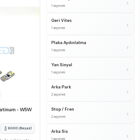
1 seçenek
Geri Vites
1 seçenek
Plaka Aydınlatma
1 seçenek
Yan Sinyal
1 seçenek
Arka Park
2 seçenek
latinum - W5W
Stop / Fren
2 seçenek
6000 (Beyaz)
Arka Sis
1 seçenek