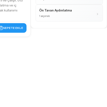
ile çalışır, oto
latma ve iç
k kullanımı
Ön Tavan Aydınlatma
1 seçenek
SEPETE EKLE