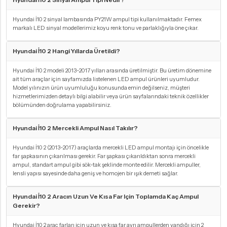
Hyundai İ10 2 sinyal lambasında PY21W ampul tipi kullanılmaktadır. Femex
markalı LED sinyal modellerimiz koyu renk tonu ve parlaklığıyla öne çıkar.
Hyundai İ10 2 Hangi Yıllarda Üretildi?
Hyundai İ10 2 modeli 2013-2017 yılları arasında üretilmiştir. Bu üretim dönemine
ait tüm araçlar için sayfamızda listelenen LED ampul ürünleri uyumludur.
Model yılınızın ürün uyumluluğu konusunda emin değilseniz, müşteri
hizmetlerimizden detaylı bilgi alabilir veya ürün sayfalarındaki teknik özellikler
bölümünden doğrulama yapabilirsiniz.
Hyundai İ10 2 Mercekli Ampul Nasıl Takılır?
Hyundai İ10 2 (2013-2017) araçlarda mercekli LED ampul montajı için öncelikle
far şapkasının çıkarılması gerekir. Far şapkası çıkarıldıktan sonra mercekli
ampul, standart ampul gibi sök-tak şeklinde monte edilir. Mercekli ampuller,
lensli yapısı sayesinde daha geniş ve homojen bir ışık demeti sağlar.
Hyundai İ10 2 Aracın Uzun Ve Kısa Far Için Toplamda Kaç Ampul
Gerekir?
Hyundai İ10 2 araç farları için uzun ve kısa far ayrı ampullerden yandığı için 2