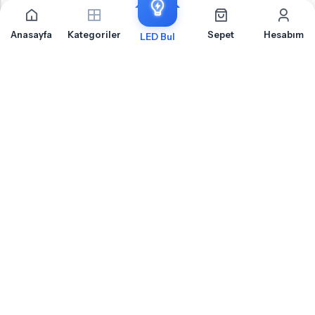
Anasayfa
Kategoriler
Sepet
Hesabım
LED Bul
İLETIŞIM
OTOLED.COM
S.S.S.
MÜŞTERI HIZMETLERI
HABERLER