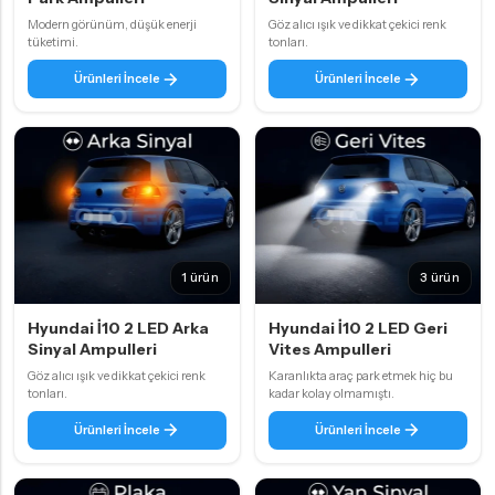
Modern görünüm, düşük enerji
Göz alıcı ışık ve dikkat çekici renk
tüketimi.
tonları.
Ürünleri İncele
Ürünleri İncele
1 ürün
3 ürün
Hyundai İ10 2 LED Arka
Hyundai İ10 2 LED Geri
Sinyal Ampulleri
Vites Ampulleri
Göz alıcı ışık ve dikkat çekici renk
Karanlıkta araç park etmek hiç bu
tonları.
kadar kolay olmamıştı.
Ürünleri İncele
Ürünleri İncele