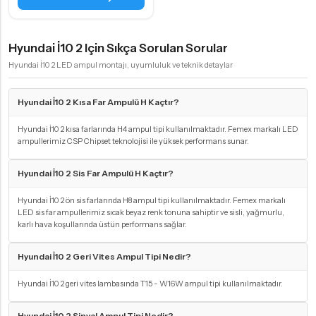
Hyundai İ10 2 Için Sıkça Sorulan Sorular
Hyundai İ10 2 LED ampul montajı, uyumluluk ve teknik detaylar
Hyundai İ10 2 Kısa Far Ampulü H Kaçtır?
Hyundai İ10 2 kısa farlarında H4 ampul tipi kullanılmaktadır. Femex markalı LED
ampullerimiz CSP Chipset teknolojisi ile yüksek performans sunar.
Hyundai İ10 2 Sis Far Ampulü H Kaçtır?
Hyundai İ10 2 ön sis farlarında H8 ampul tipi kullanılmaktadır. Femex markalı
LED sis far ampullerimiz sıcak beyaz renk tonuna sahiptir ve sisli, yağmurlu,
karlı hava koşullarında üstün performans sağlar.
Hyundai İ10 2 Geri Vites Ampul Tipi Nedir?
Hyundai İ10 2 geri vites lambasında T15 - W16W ampul tipi kullanılmaktadır.
Hyundai İ10 2 Sinyal Ampul Tipi Nedir?