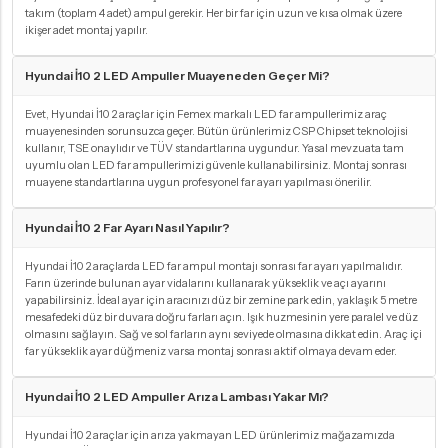
takım (toplam 4 adet) ampul gerekir. Her bir far için uzun ve kısa olmak üzere
ikişer adet montaj yapılır.
Hyundai İ10 2 LED Ampuller Muayeneden Geçer Mi?
Evet, Hyundai İ10 2 araçlar için Femex markalı LED far ampullerimiz araç
muayenesinden sorunsuzca geçer. Bütün ürünlerimiz CSP Chipset teknolojisi
kullanır, TSE onaylıdır ve TÜV standartlarına uygundur. Yasal mevzuata tam
uyumlu olan LED far ampullerimizi güvenle kullanabilirsiniz. Montaj sonrası
muayene standartlarına uygun profesyonel far ayarı yapılması önerilir.
Hyundai İ10 2 Far Ayarı Nasıl Yapılır?
Hyundai İ10 2 araçlarda LED far ampul montajı sonrası far ayarı yapılmalıdır.
Farın üzerinde bulunan ayar vidalarını kullanarak yükseklik ve açı ayarını
yapabilirsiniz. İdeal ayar için aracınızı düz bir zemine park edin, yaklaşık 5 metre
mesafedeki düz bir duvara doğru farları açın. Işık huzmesinin yere paralel ve düz
olmasını sağlayın. Sağ ve sol farların aynı seviyede olmasına dikkat edin. Araç içi
far yükseklik ayar düğmeniz varsa montaj sonrası aktif olmaya devam eder.
Hyundai İ10 2 LED Ampuller Arıza Lambası Yakar Mı?
Hyundai İ10 2 araçlar için arıza yakmayan LED ürünlerimiz mağazamızda