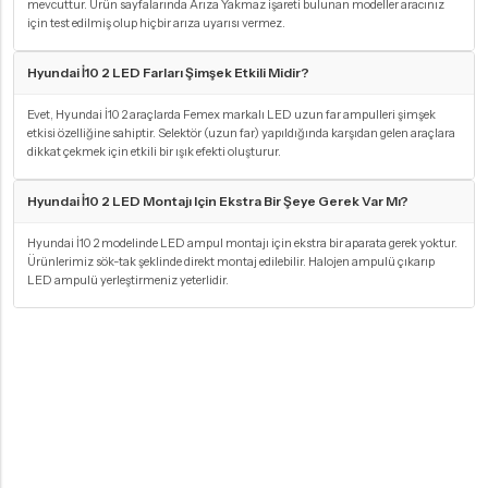
mevcuttur. Ürün sayfalarında Arıza Yakmaz işareti bulunan modeller aracınız
için test edilmiş olup hiçbir arıza uyarısı vermez.
Hyundai İ10 2 LED Farları Şimşek Etkili Midir?
Evet, Hyundai İ10 2 araçlarda Femex markalı LED uzun far ampulleri şimşek
etkisi özelliğine sahiptir. Selektör (uzun far) yapıldığında karşıdan gelen araçlara
dikkat çekmek için etkili bir ışık efekti oluşturur.
Hyundai İ10 2 LED Montajı Için Ekstra Bir Şeye Gerek Var Mı?
Hyundai İ10 2 modelinde LED ampul montajı için ekstra bir aparata gerek yoktur.
Ürünlerimiz sök-tak şeklinde direkt montaj edilebilir. Halojen ampulü çıkarıp
LED ampulü yerleştirmeniz yeterlidir.