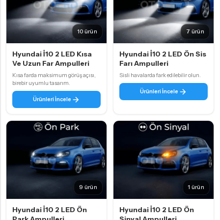
10 ürün
7 ürün
Hyundai İ10 2 LED Kısa
Hyundai İ10 2 LED Ön Sis
Ve Uzun Far Ampulleri
Farı Ampulleri
Kısa farda maksimum görüş açısı,
Sisli havalarda fark edilebilir olun.
birebir uyumlu tasarım.
Ürünleri İncele
Ürünleri İncele
9 ürün
1 ürün
Hyundai İ10 2 LED Ön
Hyundai İ10 2 LED Ön
Park Ampulleri
Sinyal Ampulleri