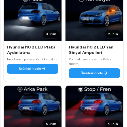
3 ürün
2 ürün
Hyundai İ10 2 LED Plaka
Hyundai İ10 2 LED Yan
Aydınlatma
Sinyal Ampulleri
Net okunan plakalar ile dikkat çekin.
Kompakt ve şık tasarım. Kolay
montaj.
Ürünleri İncele
Ürünleri İncele
5 ürün
5 ürün