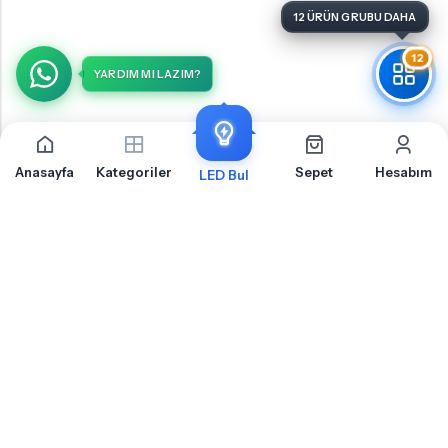
12 ÜRÜN GRUBU DAHA
12
YARDIM MI LAZIM?
Anasayfa
Kategoriler
Sepet
Hesabım
LED Bul
Hyundai İ10 2 Makyajlı Arka Sinyal İçin Sıkça Sorulan