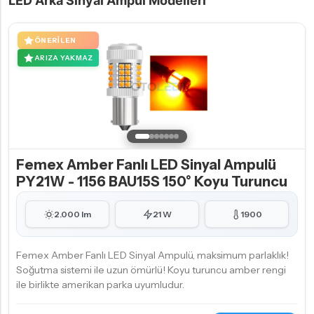
LED Arka Sinyal Ampul Modelleri
ÖNERILEN
ARIZA YAKMAZ
Femex Amber Fanlı LED Sinyal Ampulü
PY21W - 1156 BAU15S 150° Koyu Turuncu
2.000 lm
21 W
1900
Femex Amber Fanlı LED Sinyal Ampulü, maksimum parlaklık!
Soğutma sistemi ile uzun ömürlü! Koyu turuncu amber rengi
ile birlikte amerikan parka uyumludur.