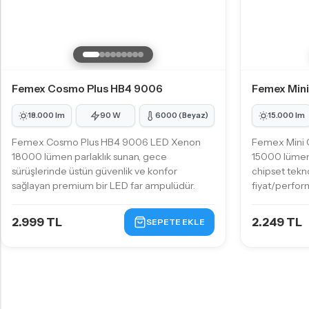
Femex Cosmo Plus HB4 9006
Femex Min
18.000 lm
90 W
6000 (Beyaz)
15.000 lm
Femex Cosmo Plus HB4 9006 LED Xenon
Femex Mini
18000 lümen parlaklık sunan, gece
15000 lümen 
sürüşlerinde üstün güvenlik ve konfor
chipset tekn
sağlayan premium bir LED far ampulüdür.
fiyat/perfor
2.999 TL
2.249 TL
SEPETE EKLE