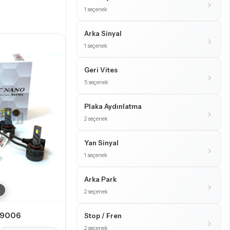
1 seçenek
Arka Sinyal
1 seçenek
Geri Vites
5 seçenek
Plaka Aydınlatma
2 seçenek
Yan Sinyal
1 seçenek
Arka Park
2 seçenek
 9006
Stop / Fren
2 seçenek