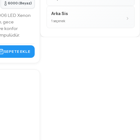
6000 (Beyaz)
Arka Sis
006 LED Xenon
1 seçenek
n, gece
ve konfor
ampulüdür.
SEPETE EKLE