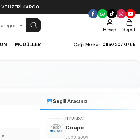
L VE ÜZERI KARGO
Sepet
Hesap
NON
MODÜLLER
Çağrı Merkezi:
0850 307 0705
ULLERI
PLERI
Gündüz Farı LED ampulleri ile tarzınızı yansıtın.
pul
mpul
pul
LED Ampul
Seçili Aracınız
it LED Ampul
HYUNDAI
Coupe
LE
2003-2009