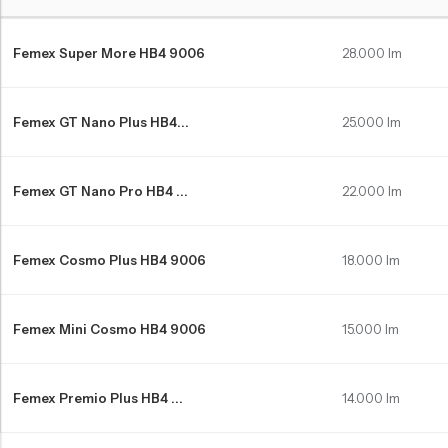
Hyundai Coupe LED far ampulleri Karşılaştırma Tablosu
Femex Super More HB4 9006
28.000 lm
Femex GT Nano Plus HB4...
25.000 lm
Femex GT Nano Pro HB4 ...
22.000 lm
Femex Cosmo Plus HB4 9006
18.000 lm
Femex Mini Cosmo HB4 9006
15.000 lm
Femex Premio Plus HB4 ...
14.000 lm