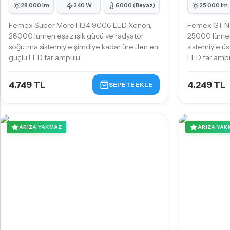
28.000 lm
240 W
6000 (Beyaz)
25.000 lm
Femex Super More HB4 9006 LED Xenon,
Femex GT Na
28000 lümen eşsiz ışık gücü ve radyatör
25000 lümen
soğutma sistemiyle şimdiye kadar üretilen en
sistemiyle üs
güçlü LED far ampulü.
LED far ampu
4.749 TL
4.249 TL
SEPETE EKLE
ARIZA YAKMAZ
ARIZA YAK