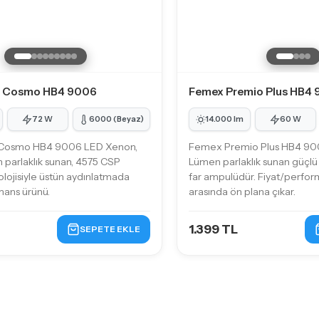
i Cosmo HB4 9006
Femex Premio Plus HB4
72 W
6000 (Beyaz)
14.000 lm
60 W
 Cosmo HB4 9006 LED Xenon,
Femex Premio Plus HB4 90
parlaklık sunan, 4575 CSP
Lümen parlaklık sunan güçlü
olojisiyle üstün aydınlatmada
far ampulüdür. Fiyat/perfor
mans ürünü.
arasında ön plana çıkar.
1.399 TL
SEPETE EKLE