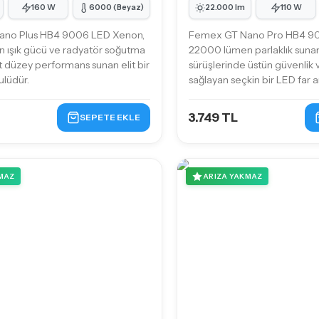
160 W
6000 (Beyaz)
22.000 lm
110 W
no Plus HB4 9006 LED Xenon,
Femex GT Nano Pro HB4 9
 ışık gücü ve radyatör soğutma
22000 lümen parlaklık suna
t düzey performans sunan elit bir
sürüşlerinde üstün güvenlik 
lüdür.
sağlayan seçkin bir LED far 
3.749 TL
SEPETE EKLE
MAZ
ARIZA YAKMAZ