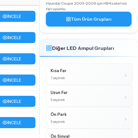
Hyundai Coupe 2003-2009 için HB4 soket sis
farı uyumlu.
İNCELE
Tüm Ürün Grupları
İNCELE
Diğer LED Ampul Grupları
İNCELE
Kısa Far
7 seçenek
İNCELE
Uzun Far
5 seçenek
İNCELE
Ön Park
5 seçenek
İNCELE
Ön Sinyal