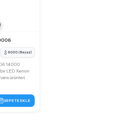
 9006
6000 (Beyaz)
06 14.000
 bir LED Xenon
mans ürünleri
SEPETE EKLE