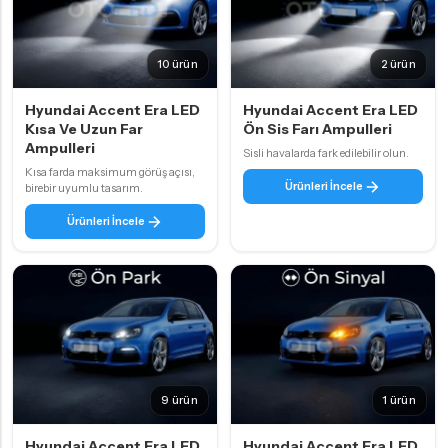
10 ürün
2 ürün
Hyundai Accent Era LED
Hyundai Accent Era LED
Kısa Ve Uzun Far
Ön Sis Farı Ampulleri
Ampulleri
Sisli havalarda fark edilebilir olun.
Kısa farda maksimum görüş açısı,
Ürünleri İncele
birebir uyumlu tasarım.
Ürünleri İncele
9 ürün
1 ürün
Hyundai Accent Era LED
Hyundai Accent Era LED