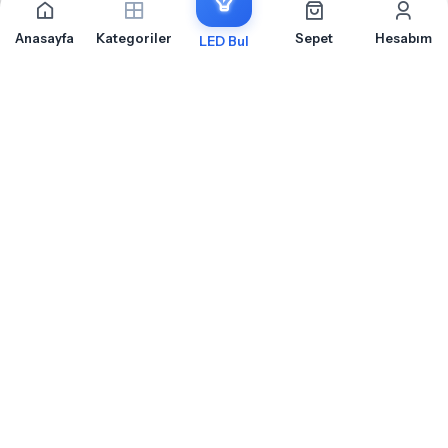
Anasayfa
Kategoriler
Sepet
Hesabım
LED Bul
İLETIŞIM
OTOLED.COM
S.S.S.
MÜŞTERI HIZMETLERI
HABERLER