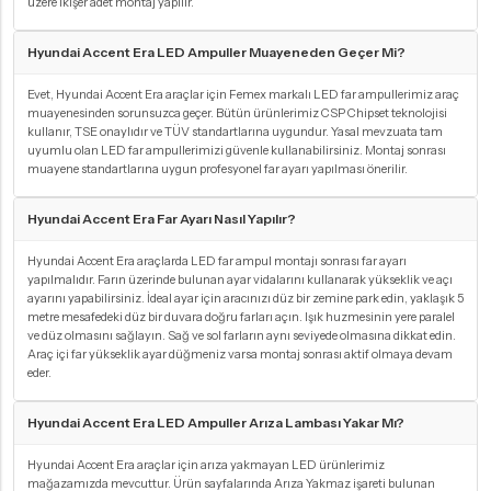
üzere ikişer adet montaj yapılır.
Hyundai Accent Era LED Ampuller Muayeneden Geçer Mi?
Evet, Hyundai Accent Era araçlar için Femex markalı LED far ampullerimiz araç
muayenesinden sorunsuzca geçer. Bütün ürünlerimiz CSP Chipset teknolojisi
kullanır, TSE onaylıdır ve TÜV standartlarına uygundur. Yasal mevzuata tam
uyumlu olan LED far ampullerimizi güvenle kullanabilirsiniz. Montaj sonrası
muayene standartlarına uygun profesyonel far ayarı yapılması önerilir.
Hyundai Accent Era Far Ayarı Nasıl Yapılır?
Hyundai Accent Era araçlarda LED far ampul montajı sonrası far ayarı
yapılmalıdır. Farın üzerinde bulunan ayar vidalarını kullanarak yükseklik ve açı
ayarını yapabilirsiniz. İdeal ayar için aracınızı düz bir zemine park edin, yaklaşık 5
metre mesafedeki düz bir duvara doğru farları açın. Işık huzmesinin yere paralel
ve düz olmasını sağlayın. Sağ ve sol farların aynı seviyede olmasına dikkat edin.
Araç içi far yükseklik ayar düğmeniz varsa montaj sonrası aktif olmaya devam
eder.
Hyundai Accent Era LED Ampuller Arıza Lambası Yakar Mı?
Hyundai Accent Era araçlar için arıza yakmayan LED ürünlerimiz
mağazamızda mevcuttur. Ürün sayfalarında Arıza Yakmaz işareti bulunan