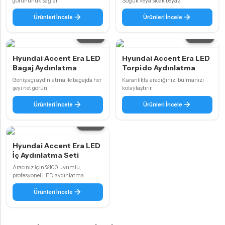
görünürlük sağlar.
Soğuk veya sıcak beyaz.
Ürünleri İncele
Ürünleri İncele
2 ürün
3 ürün
Hyundai Accent Era LED
Hyundai Accent Era LED
Bagaj Aydınlatma
Torpido Aydınlatma
Geniş açı aydınlatma ile bagajda her
Karanlıkta aradığınızı bulmanızı
şeyi net görün.
kolaylaştırır.
Ürünleri İncele
Ürünleri İncele
2 ürün
Hyundai Accent Era LED
İç Aydınlatma Seti
Aracınız için %100 uyumlu,
profesyonel LED aydınlatma
Ürünleri İncele