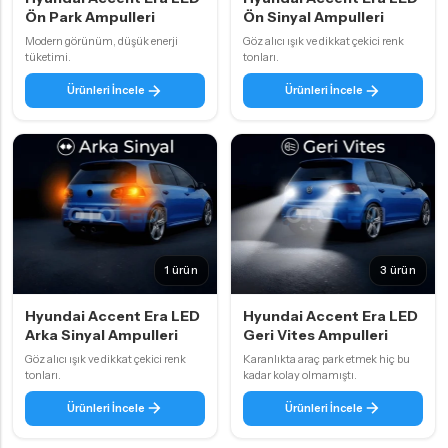
Ön Park Ampulleri
Ön Sinyal Ampulleri
Modern görünüm, düşük enerji
Göz alıcı ışık ve dikkat çekici renk
tüketimi.
tonları.
Ürünleri İncele
Ürünleri İncele
1 ürün
3 ürün
Hyundai Accent Era LED
Hyundai Accent Era LED
Arka Sinyal Ampulleri
Geri Vites Ampulleri
Göz alıcı ışık ve dikkat çekici renk
Karanlıkta araç park etmek hiç bu
tonları.
kadar kolay olmamıştı.
Ürünleri İncele
Ürünleri İncele
2 ürün
2 ürün