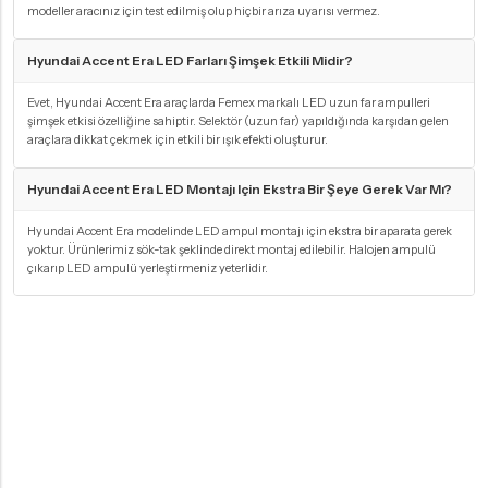
modeller aracınız için test edilmiş olup hiçbir arıza uyarısı vermez.
Hyundai Accent Era LED Farları Şimşek Etkili Midir?
Evet, Hyundai Accent Era araçlarda Femex markalı LED uzun far ampulleri
şimşek etkisi özelliğine sahiptir. Selektör (uzun far) yapıldığında karşıdan gelen
araçlara dikkat çekmek için etkili bir ışık efekti oluşturur.
Hyundai Accent Era LED Montajı Için Ekstra Bir Şeye Gerek Var Mı?
Hyundai Accent Era modelinde LED ampul montajı için ekstra bir aparata gerek
yoktur. Ürünlerimiz sök-tak şeklinde direkt montaj edilebilir. Halojen ampulü
çıkarıp LED ampulü yerleştirmeniz yeterlidir.