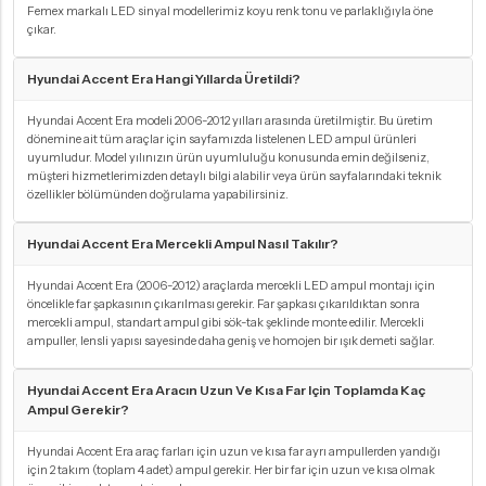
Femex markalı LED sinyal modellerimiz koyu renk tonu ve parlaklığıyla öne
çıkar.
Hyundai Accent Era Hangi Yıllarda Üretildi?
Hyundai Accent Era modeli 2006-2012 yılları arasında üretilmiştir. Bu üretim
dönemine ait tüm araçlar için sayfamızda listelenen LED ampul ürünleri
uyumludur. Model yılınızın ürün uyumluluğu konusunda emin değilseniz,
müşteri hizmetlerimizden detaylı bilgi alabilir veya ürün sayfalarındaki teknik
özellikler bölümünden doğrulama yapabilirsiniz.
Hyundai Accent Era Mercekli Ampul Nasıl Takılır?
Hyundai Accent Era (2006-2012) araçlarda mercekli LED ampul montajı için
öncelikle far şapkasının çıkarılması gerekir. Far şapkası çıkarıldıktan sonra
mercekli ampul, standart ampul gibi sök-tak şeklinde monte edilir. Mercekli
ampuller, lensli yapısı sayesinde daha geniş ve homojen bir ışık demeti sağlar.
Hyundai Accent Era Aracın Uzun Ve Kısa Far Için Toplamda Kaç
Ampul Gerekir?
Hyundai Accent Era araç farları için uzun ve kısa far ayrı ampullerden yandığı
için 2 takım (toplam 4 adet) ampul gerekir. Her bir far için uzun ve kısa olmak