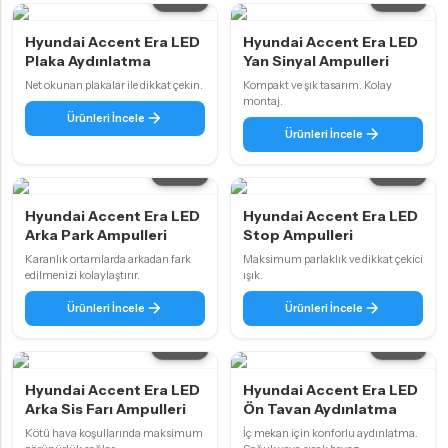
Hyundai Accent Era LED
Hyundai Accent Era LED
Plaka Aydınlatma
Yan Sinyal Ampulleri
Net okunan plakalar ile dikkat çekin.
Kompakt ve şık tasarım. Kolay
montaj.
Ürünleri İncele
Ürünleri İncele
5 ürün
5 ürün
Hyundai Accent Era LED
Hyundai Accent Era LED
Arka Park Ampulleri
Stop Ampulleri
Karanlık ortamlarda arkadan fark
Maksimum parlaklık ve dikkat çekici
edilmenizi kolaylaştırır.
ışık.
Ürünleri İncele
Ürünleri İncele
4 ürün
2 ürün
Hyundai Accent Era LED
Hyundai Accent Era LED
Arka Sis Farı Ampulleri
Ön Tavan Aydınlatma
Kötü hava koşullarında maksimum
İç mekan için konforlu aydınlatma.