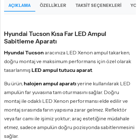
AÇIKLAMA
ÖZELLIKLER
TAKSIT SEÇENEKLERI
YOR
Hyundai Tucson Kısa Far LED Ampul
Sabitleme Aparatı
Hyundai Tucson
aracınıza LED Xenon ampul takarken,
doğru montaj ve maksimum performans için özel olarak
tasarlanmış
LED ampul tutucu aparat
.
Bu ürün,
halojen ampul aparatı
yerine kullanılarak LED
ampulün far yuvasına tam oturmasını sağlar. Doğru
montaj ile odaklı LED Xenon performansı elde edilir ve
montaj sırasında farın yapısına zarar gelmez. Reflektör
veya far camı ile işimiz yoktur; araç estetiğine müdahale
etmez, sadece ampulün doğru pozisyonda sabitlenmesini
sağlar.