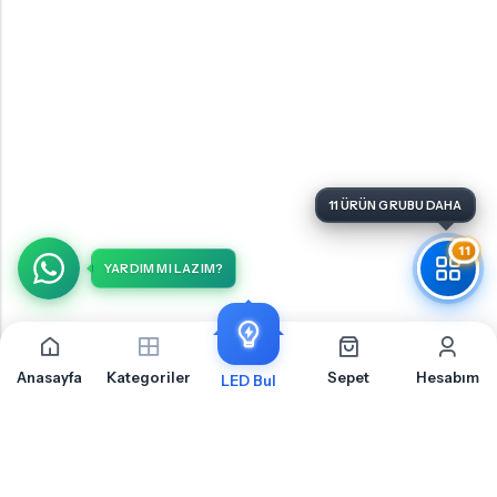
11
YARDIM MI LAZIM?
Anasayfa
Kategoriler
Sepet
Hesabım
LED Bul