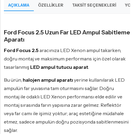
AÇIKLAMA
ÖZELLIKLER
TAKSIT SEÇENEKLERI
YOR
Ford Focus 2.5 Uzun Far LED Ampul Sabitleme
Aparatı
Ford Focus 2.5
aracınıza LED Xenon ampul takarken,
doğru montaj ve maksimum performans için özel olarak
tasarlanmış
LED ampul tutucu aparat
.
Bu ürün,
halojen ampul aparatı
yerine kullanılarak LED
ampulün far yuvasına tam oturmasını sağlar. Doğru
montaj ile odaklı LED Xenon performansı elde edilir ve
montaj sırasında farın yapısına zarar gelmez. Reflektör
veya far camı ile işimiz yoktur; araç estetiğine müdahale
etmez, sadece ampulün doğru pozisyonda sabitlenmesini
sağlar.