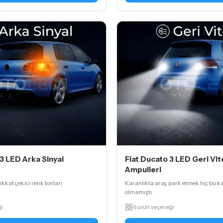
 3 LED Arka Sinyal
Fiat Ducato 3 LED Geri Vit
Ampulleri
dikkat çekici renk tonları.
Karanlıkta araç park etmek hiç bu k
olmamıştı.
ği
6 ürün seçeneği