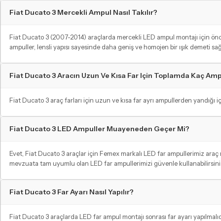
Fiat Ducato 3 Mercekli Ampul Nasıl Takılır?
Fiat Ducato 3 (2007-2014) araçlarda mercekli LED ampul montajı için önceli
ampuller, lensli yapısı sayesinde daha geniş ve homojen bir ışık demeti sağ
Fiat Ducato 3 Aracın Uzun Ve Kısa Far Için Toplamda Kaç Am
Fiat Ducato 3 araç farları için uzun ve kısa far ayrı ampullerden yandığı iç
Fiat Ducato 3 LED Ampuller Muayeneden Geçer Mi?
Evet, Fiat Ducato 3 araçlar için Femex markalı LED far ampullerimiz ara
mevzuata tam uyumlu olan LED far ampullerimizi güvenle kullanabilirsiniz
Fiat Ducato 3 Far Ayarı Nasıl Yapılır?
Fiat Ducato 3 araçlarda LED far ampul montajı sonrası far ayarı yapılmalıdır