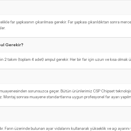
kle far şapkasının çıkarılması gerekir. Far şapkası çıkarıldıktan sonra merce
lar.
pul Gerekir?
in 2 takım (toplam 4 adet) ampul gerekir. Her bir far için uzun ve kısa olmak üz
ç muayenesinden sorunsuzca geçer. Bütün ürünlerimiz CSP Chipset teknolojisi
. Montaj sonrası muayene standartlarına uygun profesyonel far ayarı yapılmas
. Farın üzerinde bulunan ayar vidalarını kullanarak yükseklik ve açı ayarını ya