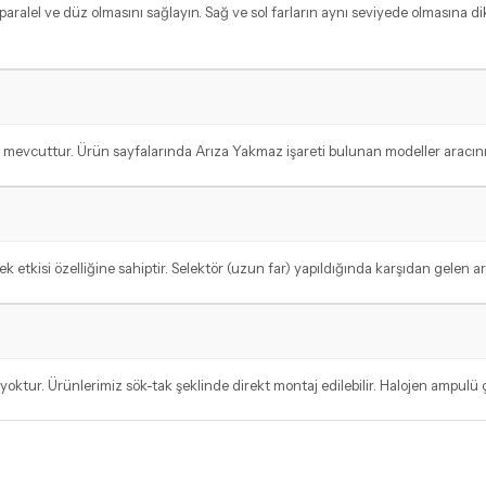
aralel ve düz olmasını sağlayın. Sağ ve sol farların aynı seviyede olmasına di
vcuttur. Ürün sayfalarında Arıza Yakmaz işareti bulunan modeller aracınız iç
tkisi özelliğine sahiptir. Selektör (uzun far) yapıldığında karşıdan gelen araç
oktur. Ürünlerimiz sök-tak şeklinde direkt montaj edilebilir. Halojen ampulü ç