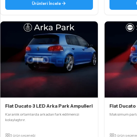
Ürünleri İncele
Fiat Ducato 3 LED Arka Park Ampulleri
Fiat Ducato
Karanlık ortamlarda arkadan fark edilmenizi
Maksimum parlakl
kolaylaştırır.
5 ürün seçeneği
5 ürün seçene