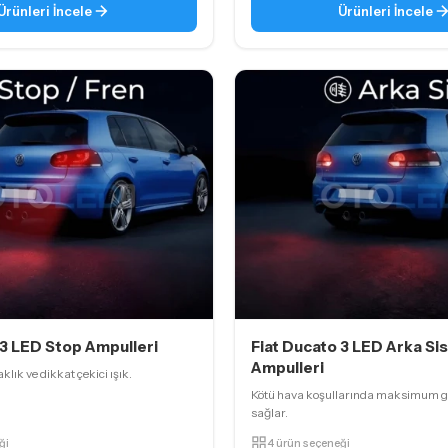
Ürünleri İncele
Ürünleri İncele
 3 LED Stop Ampulleri
Fiat Ducato 3 LED Arka Sis
Ampulleri
ık ve dikkat çekici ışık.
Kötü hava koşullarında maksimum 
sağlar.
ği
4 ürün seçeneği