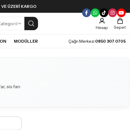
L VE ÜZERI KARGO
Sepet
Hesap
NON
MODÜLLER
Çağrı Merkezi:
0850 307 0705
ULLERI
PLERI
Gündüz Farı LED ampulleri ile tarzınızı yansıtın.
pul
mpul
pul
, sis farı
LED Ampul
it LED Ampul