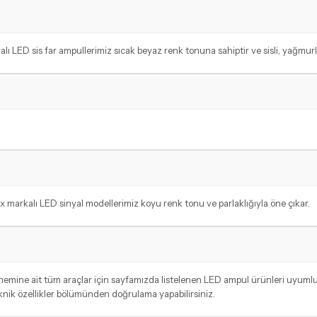
alı LED sis far ampullerimiz sıcak beyaz renk tonuna sahiptir ve sisli, yağmur
 markalı LED sinyal modellerimiz koyu renk tonu ve parlaklığıyla öne çıkar.
 dönemine ait tüm araçlar için sayfamızda listelenen LED ampul ürünleri uyum
eknik özellikler bölümünden doğrulama yapabilirsiniz.