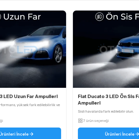
 3 LED Uzun Far Ampulleri
Fiat Ducato 3 LED Ön Sis F
Ampulleri
formans, yüksek fark edilebilirlik ve
Sisli havalarda fark edilebilir olun.
ği
7 ürün seçeneği
Ürünleri İncele
Ürünleri İncele