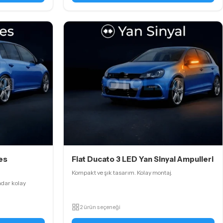
es
Fiat Ducato 3 LED Yan Sinyal Ampulleri
Kompakt ve şık tasarım. Kolay montaj.
adar kolay
2 ürün seçeneği