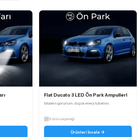
arı
Fiat Ducato 3 LED Ön Park Ampulleri
Modern görünüm, düşük enerji tüketimi.
9 ürün seçeneği
Ürünleri İncele