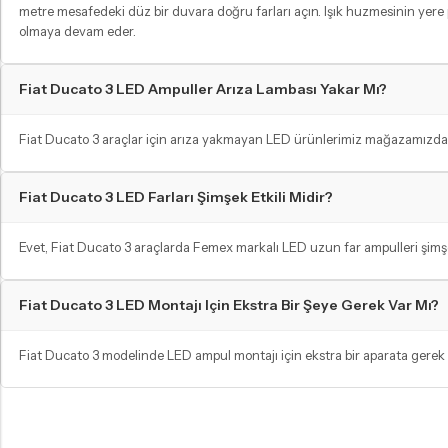
metre mesafedeki düz bir duvara doğru farları açın. Işık huzmesinin yere p
olmaya devam eder.
Fiat Ducato 3 LED Ampuller Arıza Lambası Yakar Mı?
Fiat Ducato 3 araçlar için arıza yakmayan LED ürünlerimiz mağazamızda me
Fiat Ducato 3 LED Farları Şimşek Etkili Midir?
Evet, Fiat Ducato 3 araçlarda Femex markalı LED uzun far ampulleri şimşek e
Fiat Ducato 3 LED Montajı Için Ekstra Bir Şeye Gerek Var Mı?
Fiat Ducato 3 modelinde LED ampul montajı için ekstra bir aparata gerek y