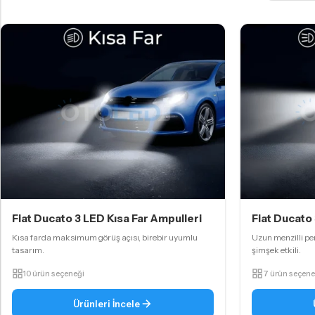
Fiat Ducato 3 LED Kısa Far Ampulleri
Fiat Ducato
Kısa farda maksimum görüş açısı, birebir uyumlu
Uzun menzilli per
tasarım.
şimşek etkili.
10 ürün seçeneği
7 ürün seçene
Ürünleri İncele