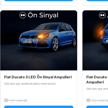
Fiat Ducato 3 LED Ön Sinyal Ampulleri
Fiat Ducato
Ampulleri
Göz alıcı ışık ve dikkat çekici renk tonları.
Göz alıcı ışık ve 
1 ürün seçeneği
1 ürün seçene