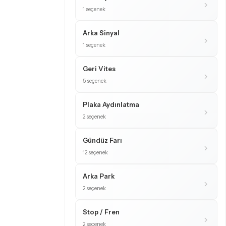
1 seçenek
Arka Sinyal
1 seçenek
Geri Vites
5 seçenek
Plaka Aydınlatma
2 seçenek
Gündüz Farı
12 seçenek
Arka Park
2 seçenek
Stop / Fren
2 seçenek