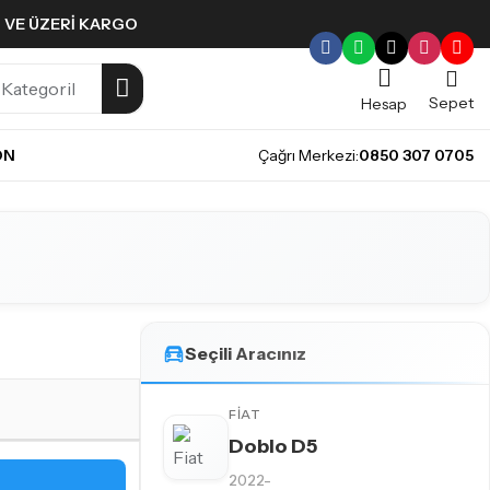
L VE ÜZERI KARGO
Sepet
Hesap
ON
Çağrı Merkezi:
0850 307 0705
Seçili Aracınız
FIAT
Doblo D5
2022-