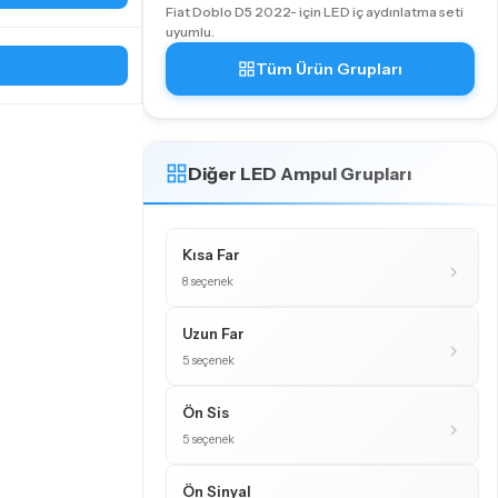
Fiat Doblo D5 2022- için LED iç aydınlatma seti
uyumlu.
Tüm Ürün Grupları
Diğer LED Ampul Grupları
Kısa Far
8 seçenek
Uzun Far
5 seçenek
Ön Sis
5 seçenek
Ön Sinyal