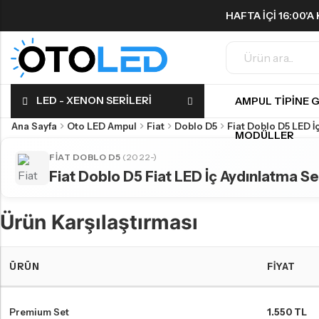
HAFTA IÇI 16:00'
ÜCRETSIZ!
Geri
Geri
LED - XENON SERILERI
AMPUL TIPINE 
FAR & SIS AMPULLERI
SINYAL AMPULLERI
Ana Sayfa
Oto LED Ampul
Fiat
Doblo D5
Fiat Doblo D5 LED İ
MODÜLLER
H1 LED Ampul
Harika LED sinyal ampullerini keşfedin!
FIAT DOBLO D5
(2022-)
H3 LED Ampul
Fiat Doblo D5 Fiat LED İç Aydınlatma Se
H4 LED Ampul
Ürün Karşılaştırması
H7 LED Ampul
H8 LED Ampul
ÜRÜN
FIYAT
H9 LED Ampul
H10 LED Ampul
Fiat Doblo D5 LED far ampulleri Karşılaştırma Tablosu
Premium Set
1.550 TL