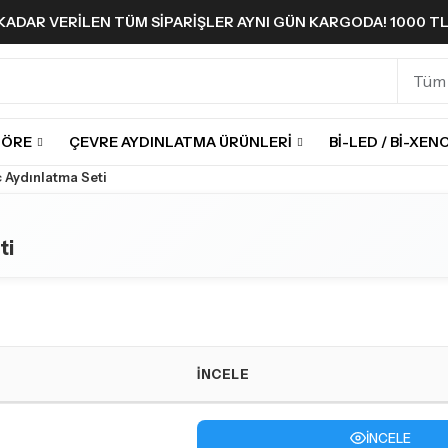
A KADAR VERILEN TÜM SIPARIŞLER AYNI GÜN KARGODA! 1000 T
GÖRE
ÇEVRE AYDINLATMA ÜRÜNLERI
BI-LED / BI-XEN
ç Aydınlatma Seti
ti
İNCELE
İNCELE