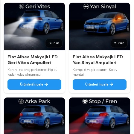
6 ürün
2 ürün
Fiat Albea Makyajlı LED
Fiat Albea Makyajlı LED
Geri Vites Ampulleri
Yan Sinyal Ampulleri
Karanlıkta araç park etmek hiç bu
Kompakt ve şık tasarım. Kolay
kadar kolay olmamıştı.
montaj.
Ürünleri İncele
Ürünleri İncele