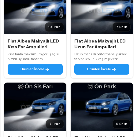
10 ürün
7 ürün
Fiat Albea Makyajlı LED
Fiat Albea Makyajlı LED
Kısa Far Ampulleri
Uzun Far Ampulleri
Kısa farda maksimum görüş açısı,
Uzun menzilli performans, yüksek
birebir uyumlu tasarım.
fark edilebilirlik ve şimşek etkili.
Ürünleri İncele
Ürünleri İncele
7 ürün
9 ürün