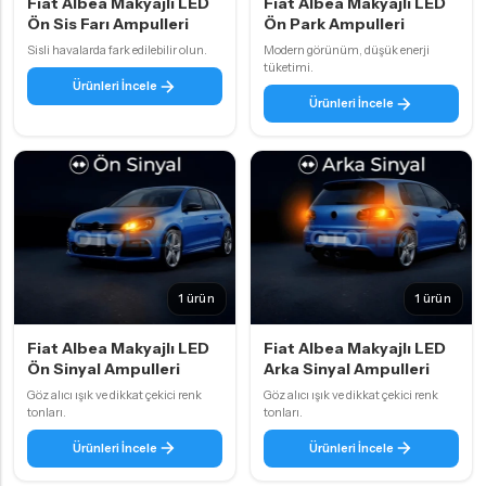
Fiat Albea Makyajlı LED
Fiat Albea Makyajlı LED
Ön Sis Farı Ampulleri
Ön Park Ampulleri
Sisli havalarda fark edilebilir olun.
Modern görünüm, düşük enerji
tüketimi.
Ürünleri İncele
Ürünleri İncele
1 ürün
1 ürün
Fiat Albea Makyajlı LED
Fiat Albea Makyajlı LED
Ön Sinyal Ampulleri
Arka Sinyal Ampulleri
Göz alıcı ışık ve dikkat çekici renk
Göz alıcı ışık ve dikkat çekici renk
tonları.
tonları.
Ürünleri İncele
Ürünleri İncele