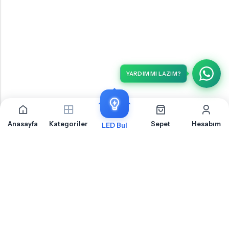
YARDIM MI LAZIM?
Anasayfa
Kategoriler
Sepet
Hesabım
LED Bul
İLETIŞIM
OTOLED.COM
S.S.S.
MÜŞTERI HIZMETLERI