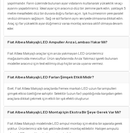
yapılmalıdır. Farın üzerinde bulunan ayar vidalarını kullanarak yükseklik ve açı
ayarını yapabilirsiniz. İdeal ayar için aracınızı düz bir zemine park edin, yaklaşık 5
metre mesafedeki düz bir duvara doğru farları açın. Işık huzmesinin yere paralel
ve düz olmasını sağlayın. Sağ ve sol farların aynı seviyede olmasına dikkat edin.
Araç içi far yükseklik ayar düğmeniz varsa montaj sonrası aktif olmaya devam
eder.
Fiat Albea Makyajlı LED Ampuller Arıza Lambası Yakar Mı?
Fiat Albea Makyajlı araçlar için arıza yakmayan LED ürünlerimiz
mağazamızda mevcuttur. Ürün sayfalarında Arıza Yakmaz işareti bulunan
modeller aracınız için test edilmiş olup hiçbir arıza uyarısı vermez.
Fiat Albea Makyajlı LED Farları Şimşek Etkili Midir?
Evet, Fiat Albea Makyajlı araçlarda Femex markalı LED uzun far ampulleri
şimşek etkisi özelliğine sahiptir. Selektör (uzun far) yapıldığında karşıdan gelen
araçlara dikkat çekmek için etkili bir ışık efekti oluşturur.
Fiat Albea Makyajlı LED Montajı Için Ekstra Bir Şeye Gerek Var Mı?
Fiat Albea Makyajlı modelinde LED ampul montajı için ekstra bir aparata gerek
yoktur. Ürünlerimiz sök-tak şeklinde direkt montaj edilebilir. Halojen ampulü