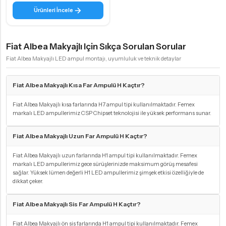
Ürünleri İncele
Fiat Albea Makyajlı Için Sıkça Sorulan Sorular
Fiat Albea Makyajlı LED ampul montajı, uyumluluk ve teknik detaylar
Fiat Albea Makyajlı Kısa Far Ampulü H Kaçtır?
Fiat Albea Makyajlı kısa farlarında H7 ampul tipi kullanılmaktadır. Femex
markalı LED ampullerimiz CSP Chipset teknolojisi ile yüksek performans sunar.
Fiat Albea Makyajlı Uzun Far Ampulü H Kaçtır?
Fiat Albea Makyajlı uzun farlarında H1 ampul tipi kullanılmaktadır. Femex
markalı LED ampullerimiz gece sürüşlerinizde maksimum görüş mesafesi
sağlar. Yüksek lümen değerli H1 LED ampullerimiz şimşek etkisi özelliğiyle de
dikkat çeker.
Fiat Albea Makyajlı Sis Far Ampulü H Kaçtır?
Fiat Albea Makyajlı ön sis farlarında H1 ampul tipi kullanılmaktadır. Femex