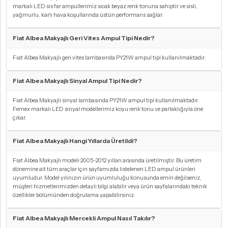
markalı LED sis far ampullerimiz sıcak beyaz renk tonuna sahiptir ve sisli,
yağmurlu, karlı hava koşullarında üstün performans sağlar.
Fiat Albea Makyajlı Geri Vites Ampul Tipi Nedir?
Fiat Albea Makyajlı geri vites lambasında PY21W ampul tipi kullanılmaktadır.
Fiat Albea Makyajlı Sinyal Ampul Tipi Nedir?
Fiat Albea Makyajlı sinyal lambasında PY21W ampul tipi kullanılmaktadır.
Femex markalı LED sinyal modellerimiz koyu renk tonu ve parlaklığıyla öne
çıkar.
Fiat Albea Makyajlı Hangi Yıllarda Üretildi?
Fiat Albea Makyajlı modeli 2005-2012 yılları arasında üretilmiştir. Bu üretim
dönemine ait tüm araçlar için sayfamızda listelenen LED ampul ürünleri
uyumludur. Model yılınızın ürün uyumluluğu konusunda emin değilseniz,
müşteri hizmetlerimizden detaylı bilgi alabilir veya ürün sayfalarındaki teknik
özellikler bölümünden doğrulama yapabilirsiniz.
Fiat Albea Makyajlı Mercekli Ampul Nasıl Takılır?