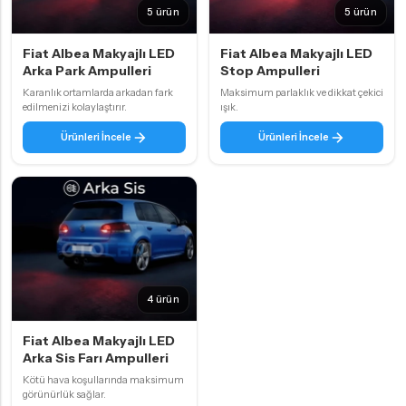
5 ürün
5 ürün
Fiat Albea Makyajlı LED
Fiat Albea Makyajlı LED
Arka Park Ampulleri
Stop Ampulleri
Karanlık ortamlarda arkadan fark
Maksimum parlaklık ve dikkat çekici
edilmenizi kolaylaştırır.
ışık.
Ürünleri İncele
Ürünleri İncele
4 ürün
Fiat Albea Makyajlı LED
Arka Sis Farı Ampulleri
Kötü hava koşullarında maksimum
görünürlük sağlar.