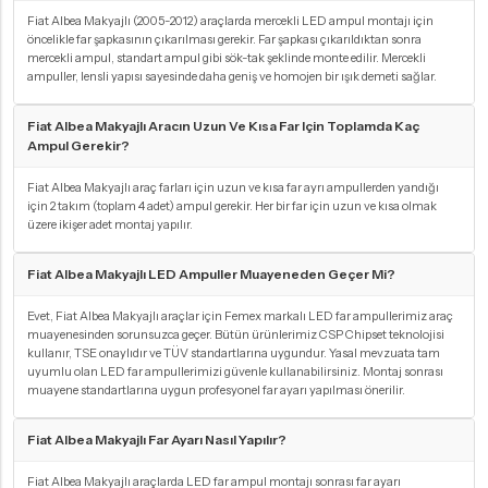
Fiat Albea Makyajlı (2005-2012) araçlarda mercekli LED ampul montajı için
öncelikle far şapkasının çıkarılması gerekir. Far şapkası çıkarıldıktan sonra
mercekli ampul, standart ampul gibi sök-tak şeklinde monte edilir. Mercekli
ampuller, lensli yapısı sayesinde daha geniş ve homojen bir ışık demeti sağlar.
Fiat Albea Makyajlı Aracın Uzun Ve Kısa Far Için Toplamda Kaç
Ampul Gerekir?
Fiat Albea Makyajlı araç farları için uzun ve kısa far ayrı ampullerden yandığı
için 2 takım (toplam 4 adet) ampul gerekir. Her bir far için uzun ve kısa olmak
üzere ikişer adet montaj yapılır.
Fiat Albea Makyajlı LED Ampuller Muayeneden Geçer Mi?
Evet, Fiat Albea Makyajlı araçlar için Femex markalı LED far ampullerimiz araç
muayenesinden sorunsuzca geçer. Bütün ürünlerimiz CSP Chipset teknolojisi
kullanır, TSE onaylıdır ve TÜV standartlarına uygundur. Yasal mevzuata tam
uyumlu olan LED far ampullerimizi güvenle kullanabilirsiniz. Montaj sonrası
muayene standartlarına uygun profesyonel far ayarı yapılması önerilir.
Fiat Albea Makyajlı Far Ayarı Nasıl Yapılır?
Fiat Albea Makyajlı araçlarda LED far ampul montajı sonrası far ayarı