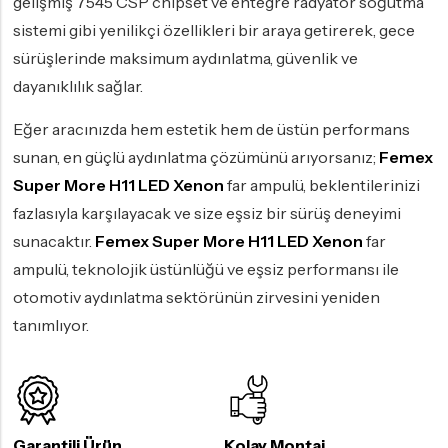
gelişmiş 7545 CSP chipset ve entegre radyatör soğutma
sistemi gibi yenilikçi özellikleri bir araya getirerek, gece
sürüşlerinde maksimum aydınlatma, güvenlik ve
dayanıklılık sağlar.
Eğer aracınızda hem estetik hem de üstün performans
sunan, en güçlü aydınlatma çözümünü arıyorsanız;
Femex
Super More H11 LED Xenon
far ampulü, beklentilerinizi
fazlasıyla karşılayacak ve size eşsiz bir sürüş deneyimi
sunacaktır.
Femex Super More H11 LED Xenon
far
ampulü, teknolojik üstünlüğü ve eşsiz performansı ile
otomotiv aydınlatma sektörünün zirvesini yeniden
tanımlıyor.
Garantili Ürün
Kolay Montaj