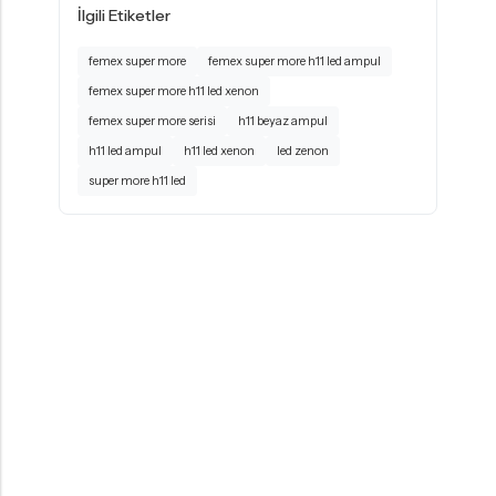
İlgili Etiketler
femex super more
femex super more h11 led ampul
femex super more h11 led xenon
femex super more serisi
h11 beyaz ampul
h11 led ampul
h11 led xenon
led zenon
super more h11 led