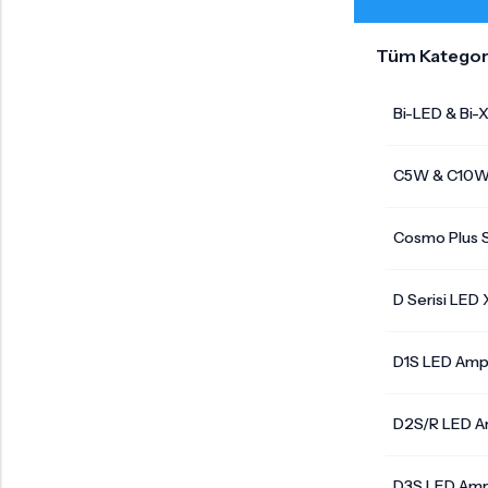
Tüm Kategor
Bi-LED & Bi-
C5W & C10W 
Cosmo Plus S
D Serisi LED
D1S LED Amp
D2S/R LED A
D3S LED Amp