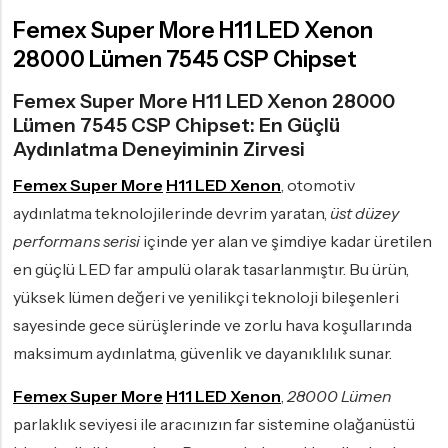
Femex Super More H11 LED Xenon
28000 Lümen 7545 CSP Chipset
Femex Super More H11 LED Xenon 28000
Lümen 7545 CSP Chipset: En Güçlü
Aydınlatma Deneyiminin Zirvesi
Femex Super More
H11 LED Xenon
, otomotiv
aydınlatma teknolojilerinde devrim yaratan,
üst düzey
performans serisi
içinde yer alan ve şimdiye kadar üretilen
en güçlü LED far ampulü olarak tasarlanmıştır. Bu ürün,
yüksek lümen değeri ve yenilikçi teknoloji bileşenleri
sayesinde gece sürüşlerinde ve zorlu hava koşullarında
maksimum aydınlatma, güvenlik ve dayanıklılık sunar.
Femex Super More
H11 LED Xenon
,
28000 Lümen
parlaklık seviyesi ile aracınızın far sistemine olağanüstü