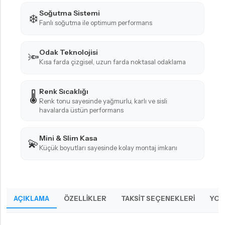
Soğutma Sistemi
❄️
Fanlı soğutma ile optimum performans
Odak Teknolojisi
🔦
Kısa farda çizgisel, uzun farda noktasal odaklama
Renk Sıcaklığı
🌡️
Renk tonu sayesinde yağmurlu, karlı ve sisli
havalarda üstün performans
Mini & Slim Kasa
💫
Küçük boyutları sayesinde kolay montaj imkanı
AÇIKLAMA
ÖZELLIKLER
TAKSIT SEÇENEKLERI
YOR