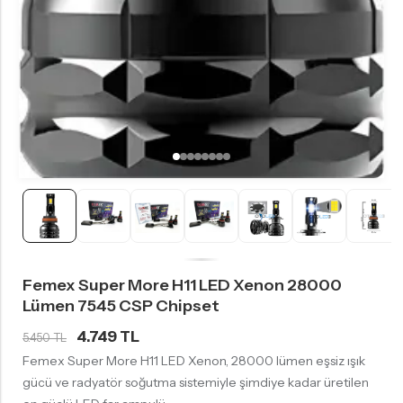
Femex Super More H11 LED Xenon 28000
Lümen 7545 CSP Chipset
4.749 TL
5.450 TL
Femex Super More H11 LED Xenon, 28000 lümen eşsiz ışık
gücü ve radyatör soğutma sistemiyle şimdiye kadar üretilen