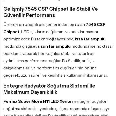
Gelişmiş 7545 CSP Chipset Ile Stabil Ve
Güvenilir Performans
Ürünün en önemli bileşenlerinden biri olan
7545 CSP
Chipset
, LED ışıkların dağılımını ve odaklanmasını
optimize eder. Bu teknoloji sayesinde,
kısa far ampulü
modunda çizgisel,
uzun far ampulü
modunda ise noktasal
odaklama yaparak her koşulda stabil ve tutarlı bir
aydınlatma performansı sağlar. Bu özellik, ani ışık
dalgalanmaları ve performans düşüşlerinin önüne
geçerek, uzun süreli ve kesintisiz kullanım imkânı sunar.
Entegre Radyatör Soğutma Sistemi Ile
Maksimum Dayanıklılık
Femex Super More
H11 LED Xenon
, entegre radyatör
soğutma sistemi sayesinde çalışma sırasında oluşan ısıyı
etkin bir şekilde dağıtır. Bu yenilikçi soğutma teknolojisi,