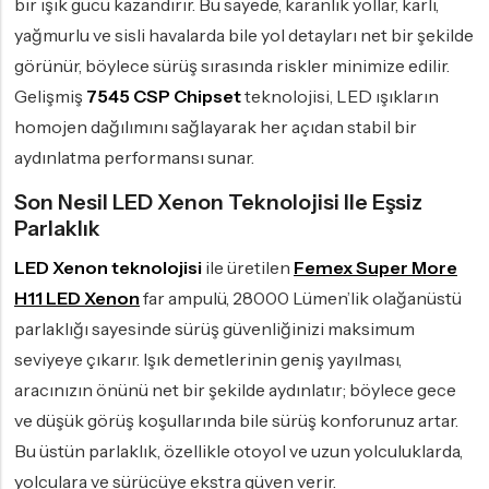
bir ışık gücü kazandırır. Bu sayede, karanlık yollar, karlı,
yağmurlu ve sisli havalarda bile yol detayları net bir şekilde
görünür, böylece sürüş sırasında riskler minimize edilir.
Gelişmiş
7545 CSP Chipset
teknolojisi, LED ışıkların
homojen dağılımını sağlayarak her açıdan stabil bir
aydınlatma performansı sunar.
Son Nesil LED Xenon Teknolojisi Ile Eşsiz
Parlaklık
LED Xenon teknolojisi
ile üretilen
Femex Super More
H11 LED Xenon
far ampulü, 28000 Lümen’lik olağanüstü
parlaklığı sayesinde sürüş güvenliğinizi maksimum
seviyeye çıkarır. Işık demetlerinin geniş yayılması,
aracınızın önünü net bir şekilde aydınlatır; böylece gece
ve düşük görüş koşullarında bile sürüş konforunuz artar.
Bu üstün parlaklık, özellikle otoyol ve uzun yolculuklarda,
yolculara ve sürücüye ekstra güven verir.