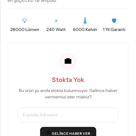
en güçlü LED far ampulü.
💡
⚡
🌡
🛡️
28000 Lümen
240 Watt
6000 Kelvin
1 Yıl Garanti
Stokta Yok
Bu ürün şu anda stokta bulunmuyor. Gelince haber
vermemizi ister misiniz?
GELINCE HABER VER