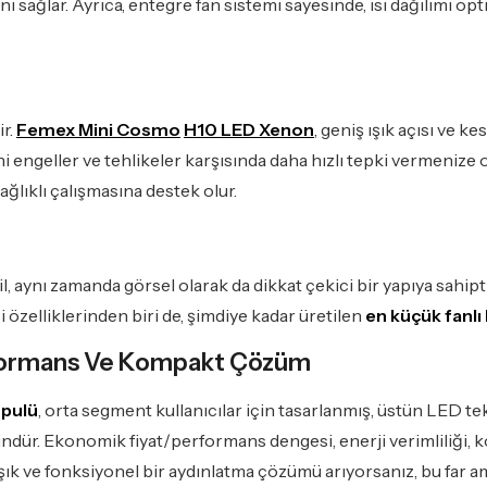
nı sağlar. Ayrıca, entegre fan sistemi sayesinde, ısı dağılımı 
ir.
Femex Mini Cosmo
H10 LED Xenon
, geniş ışık açısı ve 
ni engeller ve tehlikeler karşısında daha hızlı tepki vermenize 
ağlıklı çalışmasına destek olur.
ğil, aynı zamanda görsel olarak da dikkat çekici bir yapıya sah
i özelliklerinden biri de, şimdiye kadar üretilen
en küçük fanlı
rformans Ve Kompakt Çözüm
pulü
, orta segment kullanıcılar için tasarlanmış, üstün LED t
ündür. Ekonomik fiyat/performans dengesi, enerji verimliliği, k
k ve fonksiyonel bir aydınlatma çözümü arıyorsanız, bu far ampu