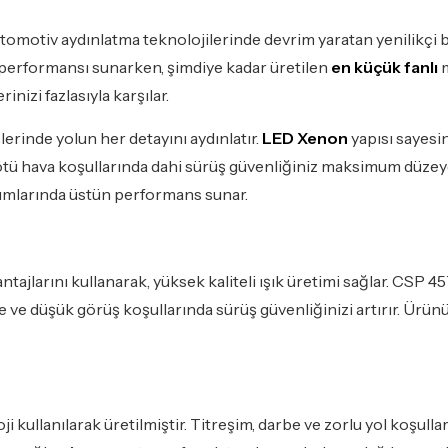
omotiv aydınlatma teknolojilerinde devrim yaratan yenilikçi b
k performansı sunarken, şimdiye kadar üretilen
en küçük fanlı
m
nizi fazlasıyla karşılar.
lerinde yolun her detayını aydınlatır.
LED Xenon
yapısı sayesi
tü hava koşullarında dahi sürüş güvenliğiniz maksimum düzeye ç
anımlarında üstün performans sunar.
ntajlarını kullanarak, yüksek kaliteli ışık üretimi sağlar. CSP 
ce ve düşük görüş koşullarında sürüş güvenliğinizi artırır. Ürün
oji kullanılarak üretilmiştir. Titreşim, darbe ve zorlu yol koşul