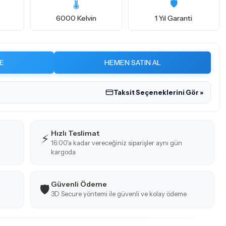
🌡
🛡️
6000 Kelvin
1 Yıl Garanti
E
HEMEN SATIN AL
Taksit Seçeneklerini Gör »
Hızlı Teslimat
⚡
16:00'a kadar vereceğiniz siparişler aynı gün
kargoda
Güvenli Ödeme
🛡️
3D Secure yöntemi ile güvenli ve kolay ödeme