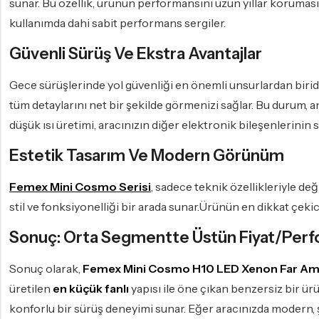
sunar. Bu özellik, ürünün performansını uzun yıllar koruması
kullanımda dahi sabit performans sergiler.
Güvenli Sürüş Ve Ekstra Avantajlar
Gece sürüşlerinde yol güvenliği en önemli unsurlardan birid
tüm detaylarını net bir şekilde görmenizi sağlar. Bu durum, a
düşük ısı üretimi, aracınızın diğer elektronik bileşenlerinin s
Estetik Tasarım Ve Modern Görünüm
Femex Mini Cosmo Serisi
, sadece teknik özellikleriyle de
stil ve fonksiyonelliği bir arada sunar.Ürünün en dikkat çekic
Sonuç: Orta Segmentte Üstün Fiyat/Pe
Sonuç olarak,
Femex Mini Cosmo H10 LED Xenon Far Am
üretilen
en küçük fanlı
yapısı ile öne çıkan benzersiz bir ür
konforlu bir sürüş deneyimi sunar. Eğer aracınızda modern, şı