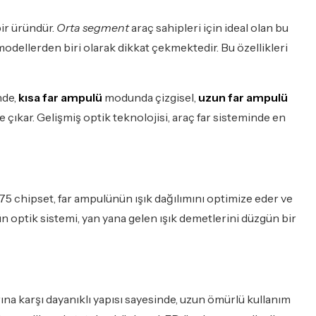
ir üründür.
Orta segment
araç sahipleri için ideal olan bu
odellerden biri olarak dikkat çekmektedir. Bu özellikleri
nde,
kısa far ampulü
modunda çizgisel,
uzun far ampulü
ıkar. Gelişmiş optik teknolojisi, araç far sisteminde en
4575 chipset, far ampulünün ışık dağılımını optimize eder ve
ün optik sistemi, yan yana gelen ışık demetlerini düzgün bir
larına karşı dayanıklı yapısı sayesinde, uzun ömürlü kullanım