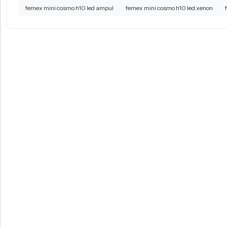
femex mini cosmo h10 led ampul
femex mini cosmo h10 led xenon