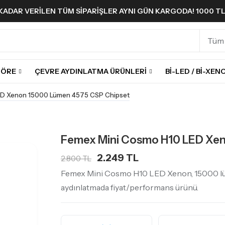
A KADAR VERILEN TÜM SIPARIŞLER AYNI GÜN KARGODA! 1000 T
GÖRE
ÇEVRE AYDINLATMA ÜRÜNLERI
BI-LED / BI-XEN
ED Xenon 15000 Lümen 4575 CSP Chipset
Femex Mini Cosmo H10 LED Xe
2.249 TL
2.800 TL
Femex Mini Cosmo H10 LED Xenon, 15000 lüme
aydınlatmada fiyat/performans ürünü.