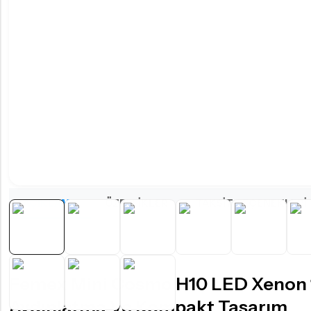
KÜÇÜK AMPUL TIPLERI
T10 - W5W LED Ampul
T15 - W16W LED Ampul
T20 - W21W LED Ampul
P21W - PY21W Tip LED Ampul
P21/5W - 1157 Tip LED Ampul
KÜÇÜK AMPUL TIPLERI
PY24W LED Ampul
PSY24W LED Ampul
AÇIKLAMA
ÖZELLIKLER
TAKSIT SEÇENEKLERI
PW24W LED Ampul
H21W - BAW9S LED Ampul
C5W - C10W Sofit LED Ampul
Femex Mini Cosmo H10 LED Xenon 
Aydınlatma Ve Kompakt Tasarım