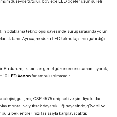
optimum düzeyde tutulur; böylece LED ögeler uzun süreli
keskin odaklama teknolojisi sayesinde, sürüş sırasında yolun
olanak tanır. Ayrıca, modern LED teknolojisinin getirdiği
iptir. Bu durum, aracınızın genel görünümünü tamamlayarak,
H10 LED Xenon
far ampulü olmasıdır.
eknolojisi, gelişmiş CSP 4575 chipseti ve şimdiye kadar
olay montajı ve yüksek dayanıklılığı sayesinde, güvenli ve
lü, beklentilerinizi fazlasıyla karşılayacaktır.