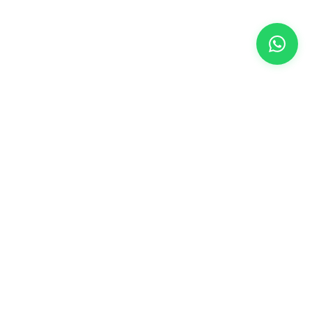
METLERI
HABERLER
Gelişmelerden haberdar olmak için kaydolun.
ma Metni
 Sözleşmesi