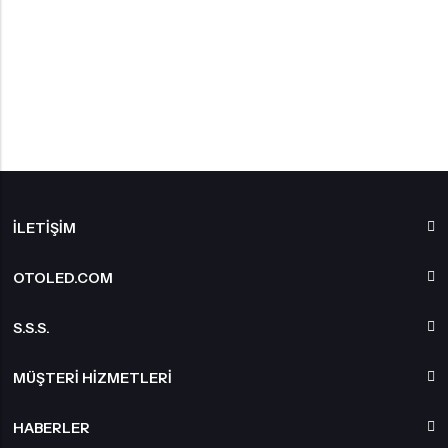
İLETIŞIM
OTOLED.COM
S.S.S.
MÜŞTERI HIZMETLERI
HABERLER