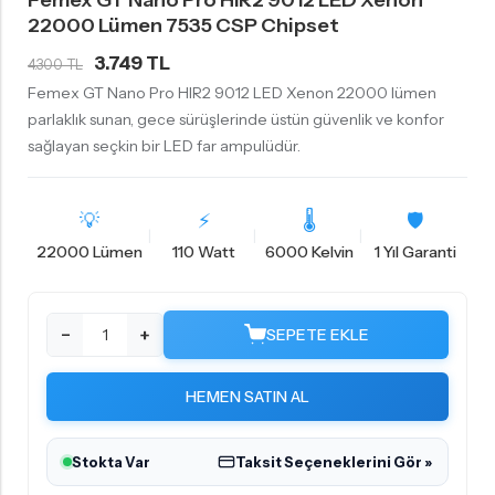
Femex GT Nano Pro HIR2 9012 LED Xenon
22000 Lümen 7535 CSP Chipset
3.749 TL
4.300 TL
Femex GT Nano Pro HIR2 9012 LED Xenon 22000 lümen
parlaklık sunan, gece sürüşlerinde üstün güvenlik ve konfor
sağlayan seçkin bir LED far ampulüdür.
💡
⚡
🌡
🛡️
22000 Lümen
110 Watt
6000 Kelvin
1 Yıl Garanti
−
+
SEPETE EKLE
HEMEN SATIN AL
Stokta Var
Taksit Seçeneklerini Gör »