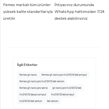
Femex markalı tüm ürünler
İhtiyacınız durumunda
yüksek kalite standartlarıyla
WhatsApp hattımızdan 7/24
üretilir.
destek alabilirsiniz.
İlgili Etiketler
femex gt nano
femex gt nano pro hır2 9012 led ampul
femex gt nano pro hır2 9012 led xenon
femex gt nano pro serisi
gt nano pro hır2 9012 led
hır2 9012 beyaz ampul
hır2 9012 led ampul
hır2 9012 led xenon
led zenon