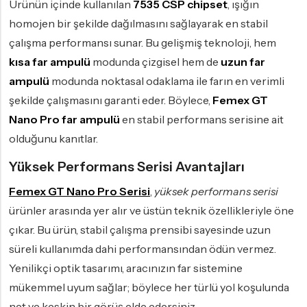
Ürünün içinde kullanılan
7535 CSP chipset
, ışığın
homojen bir şekilde dağılmasını sağlayarak en stabil
çalışma performansı sunar. Bu gelişmiş teknoloji, hem
kısa far ampulü
modunda çizgisel hem de
uzun far
ampulü
modunda noktasal odaklama ile farın en verimli
şekilde çalışmasını garanti eder. Böylece,
Femex GT
Nano Pro far ampulü
en stabil performans serisine ait
olduğunu kanıtlar.
Yüksek Performans Serisi Avantajları
Femex GT Nano Pro Serisi
,
yüksek performans serisi
ürünler arasında yer alır ve üstün teknik özellikleriyle öne
çıkar. Bu ürün, stabil çalışma prensibi sayesinde uzun
süreli kullanımda dahi performansından ödün vermez.
Yenilikçi optik tasarımı, aracınızın far sistemine
mükemmel uyum sağlar; böylece her türlü yol koşulunda
net ve keskin bir görüş elde edersiniz.