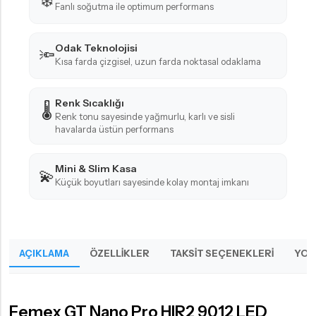
❄️
Fanlı soğutma ile optimum performans
Odak Teknolojisi
🔦
Kısa farda çizgisel, uzun farda noktasal odaklama
Renk Sıcaklığı
🌡️
Renk tonu sayesinde yağmurlu, karlı ve sisli
havalarda üstün performans
Mini & Slim Kasa
💫
Küçük boyutları sayesinde kolay montaj imkanı
AÇIKLAMA
ÖZELLIKLER
TAKSIT SEÇENEKLERI
YOR
Femex GT Nano Pro HIR2 9012 LED