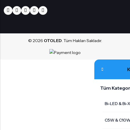
© 2026
OTOLED
. Tüm Hakları Sakladır.
K
Tüm Kategor
Bi-LED & Bi-
C5W & C10W 