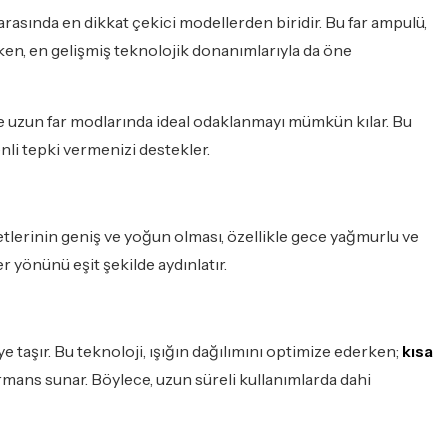
arasında en dikkat çekici modellerden biridir. Bu far ampulü,
en, en gelişmiş teknolojik donanımlarıyla da öne
e uzun far modlarında ideal odaklanmayı mümkün kılar. Bu
nli tepki vermenizi destekler.
tlerinin geniş ve yoğun olması, özellikle gece yağmurlu ve
er yönünü eşit şekilde aydınlatır.
ye taşır. Bu teknoloji, ışığın dağılımını optimize ederken;
kısa
rmans sunar. Böylece, uzun süreli kullanımlarda dahi