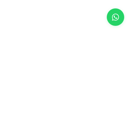
METLERI
HABERLER
Gelişmelerden haberdar olmak için kaydolun.
ma Metni
 Sözleşmesi