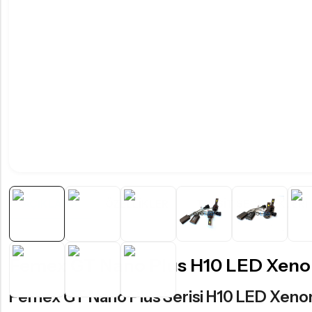
AÇIKLAMA
ÖZELLIKLER
TAKSIT SEÇENEKLERI
Femex GT Nano Plus H10 LED Xeno
Femex GT Nano Plus Serisi H10 LED Xenon