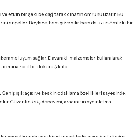
ı ve etkin bir şekilde dağıtarak cihazın ömrünü uzatır. Bu
rini engeller. Böylece, hem güvenilir hem de uzun ömürlü bir
 mükemmel uyum sağlar. Dayanıklı malzemeler kullanılarak
sarımına zarif bir dokunuş katar.
 Geniş ışık açısı ve keskin odaklama özellikleri sayesinde,
olur. Güvenli sürüş deneyimi, aracınızın aydınlatma
, far ampullerinde yeni bir standart belirleyen bir üründür.