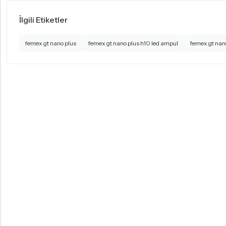
İlgili Etiketler
femex gt nano plus
femex gt nano plus h10 led ampul
femex gt nan