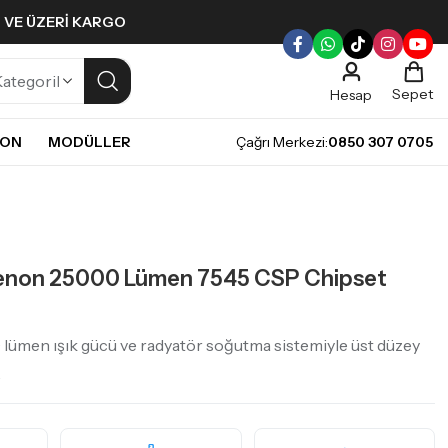
L VE ÜZERI KARGO
Sepet
Hesap
NON
MODÜLLER
Çağrı Merkezi:
0850 307 0705
ULLERI
PLERI
Gündüz Farı LED ampulleri ile tarzınızı yansıtın.
pul
mpul
Xenon 25000 Lümen 7545 CSP Chipset
pul
LED Ampul
it LED Ampul
men ışık gücü ve radyatör soğutma sistemiyle üst düzey
.