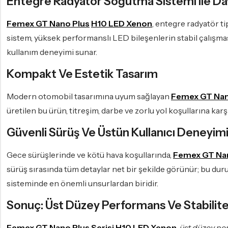
Entegre Radyatör Soğutma Sistemi Ile Day
Femex GT Nano Plus
H10 LED Xenon
, entegre radyatör ti
sistem, yüksek performanslı LED bileşenlerin stabil çalışma
kullanım deneyimi sunar.
Kompakt Ve Estetik Tasarım
Modern otomobil tasarımına uyum sağlayan
Femex GT Nan
üretilen bu ürün, titreşim, darbe ve zorlu yol koşullarına kar
Güvenli Sürüş Ve Üstün Kullanıcı Deneyim
Gece sürüşlerinde ve kötü hava koşullarında,
Femex GT Na
sürüş sırasında tüm detaylar net bir şekilde görünür; bu duru
sisteminde en önemli unsurlardan biridir.
Sonuç: Üst Düzey Performans Ve Stabilite 
Femex GT Nano Plus Serisi H10 LED Xenon
,
üst düzey pe