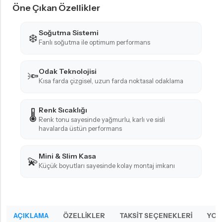
Öne Çıkan Özellikler
Soğutma Sistemi
❄️
Fanlı soğutma ile optimum performans
Odak Teknolojisi
🔦
Kısa farda çizgisel, uzun farda noktasal odaklama
Renk Sıcaklığı
🌡️
Renk tonu sayesinde yağmurlu, karlı ve sisli
havalarda üstün performans
Mini & Slim Kasa
💫
Küçük boyutları sayesinde kolay montaj imkanı
AÇIKLAMA
ÖZELLIKLER
TAKSIT SEÇENEKLERI
YOR