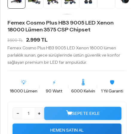
Femex Cosmo Plus HB3 9005 LED Xenon
18000 Lümen 3575 CSP Chipset
2.999 TL
3.500 TL
Femex Cosmo Plus HB3 9005 LED Xenon 18000 lümen
parlaklık sunan, gece sürüşlerinde üstün güvenlik ve konfor
sağlayan premium bir LED far ampulüdür.
💡
⚡
🌡
🛡️
18000 Lümen
90 Watt
6000 Kelvin
1 Yıl Garanti
−
+
SEPETE EKLE
HEMEN SATIN AL