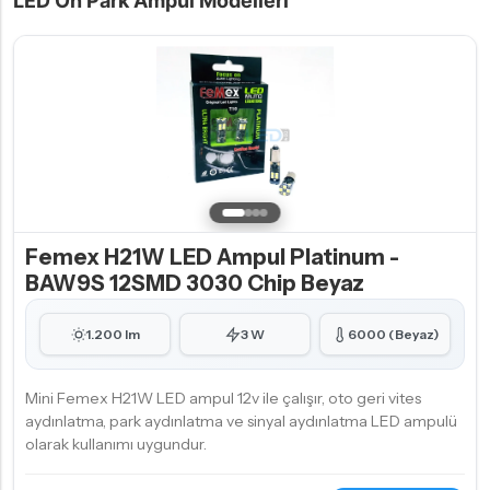
LED Ön Park Ampul Modelleri
Femex H21W LED Ampul Platinum -
BAW9S 12SMD 3030 Chip Beyaz
1.200 lm
3 W
6000 (Beyaz)
Mini Femex H21W LED ampul 12v ile çalışır, oto geri vites
aydınlatma, park aydınlatma ve sinyal aydınlatma LED ampulü
olarak kullanımı uygundur.