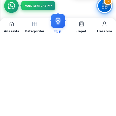
14
YARDIM MI LAZIM?
Anasayfa
Kategoriler
Sepet
Hesabım
LED Bul
Citroen C4 Picasso 1 Ön Park İçin Sıkça Sorulan
Sorular
Citroen C4 Picasso 1 Ön Park LED ampul montajı, uyumluluk ve teknik detaylar
hakkında merak ettiğiniz sorular