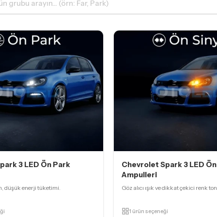
park 3 LED Ön Park
Chevrolet Spark 3 LED Ön 
Ampulleri
 düşük enerji tüketimi.
Göz alıcı ışık ve dikkat çekici renk ton
ği
1 ürün seçeneği