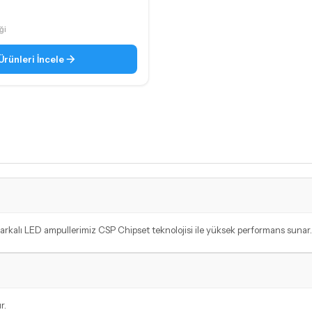
ği
Ürünleri İncele
r
markalı LED ampullerimiz CSP Chipset teknolojisi ile yüksek performans sunar.
r.