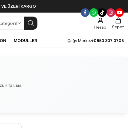
L VE ÜZERI KARGO
Sepet
Hesap
NON
MODÜLLER
Çağrı Merkezi:
0850 307 0705
ULLERI
PLERI
Gündüz Farı LED ampulleri ile tarzınızı yansıtın.
pul
mpul
pul
un far, sis
LED Ampul
it LED Ampul