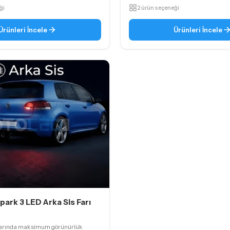
ği
2 ürün seçeneği
Ürünleri İncele
Ürünleri İncele
park 3 LED Arka Sis Farı
larında maksimum görünürlük