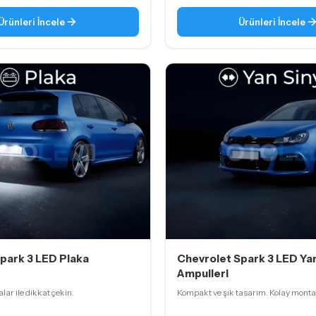
Ürünleri İncele
Ürünleri İncele
park 3 LED Plaka
Chevrolet Spark 3 LED Yan
Ampulleri
ar ile dikkat çekin.
Kompakt ve şık tasarım. Kolay montaj