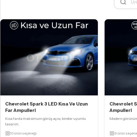
Chevrolet Spark 3 LED Kısa Ve Uzun
Chevrolet S
Far Ampulleri
Ampulleri
Kısa farda maksimum görüş açısı, birebir uyumlu
Modern görünüm,
tasarım.
10 ürün seçeneği
9 ürün seçene