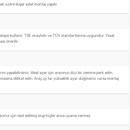
ak üzere ikişer adet montaj yapılır.
jisi kullanır, TSE onaylıdır ve TÜV standartlarına uygundur. Yasal
ı önerilir.
ı yapabilirsiniz. İdeal ayar için aracınızı düz bir zemine park edin,
 olmasına dikkat edin. Araç içi far yükseklik ayar düğmeniz varsa montaj
ız için test edilmiş olup hiçbir arıza uyarısı vermez.