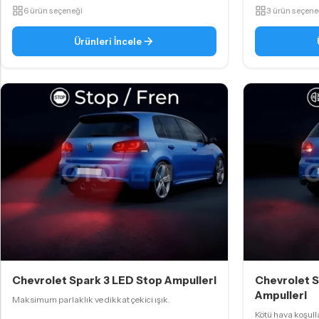
6 ürün seçeneği
3 ürün seçene
Ürünleri İncele
Chevrolet Spark 3 LED Stop Ampulleri
Chevrolet S
Ampulleri
Maksimum parlaklık ve dikkat çekici ışık.
Kötü hava koşul