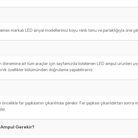
emex markalı LED sinyal modellerimiz koyu renk tonu ve parlaklığıyla öne çık
etim dönemine ait tüm araçlar için sayfamızda listelenen LED ampul ürünleri
eknik özellikler bölümünden doğrulama yapabilirsiniz.
celikle far şapkasının çıkarılması gerekir. Far şapkası çıkarıldıktan sonra m
lar.
ç Ampul Gerekir?