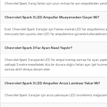
Chevrolet Spark 3 araç farları için uzun ve kısa far ayrı ampullerden yandığ
Chevrolet Spark 3 LED Ampuller Muayeneden Geçer Mi?
Evet, Chevrolet Spark 3 araçlar için Femex markalı LED far ampullerimiz
mevzuata tam uyumlu olan LED far ampullerimizi güvenle kullanabilirsiniz
Chevrolet Spark 3 Far Ayarı Nasıl Yapılır?
Chevrolet Spark 3 araçlarda LED far ampul montajı sonrası far ayarı yapılma
yaklaşık 5 metre mesafedeki düz bir duvara doğru farları açın. Işık huzmes
sonrası aktif olmaya devam eder.
Chevrolet Spark 3 LED Ampuller Arıza Lambası Yakar Mı?
Chevrolet Spark 3 araçlar için arıza yakmayan LED ürünlerimiz mağazamızd