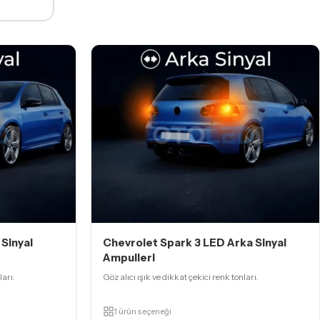
Sinyal
Chevrolet Spark 3 LED Arka Sinyal
Ampulleri
ları.
Göz alıcı ışık ve dikkat çekici renk tonları.
1 ürün seçeneği