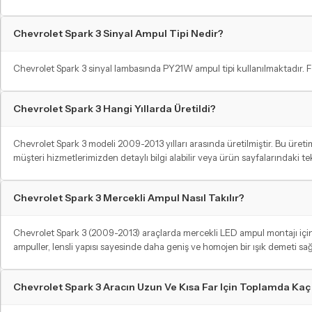
Chevrolet Spark 3 Sinyal Ampul Tipi Nedir?
Chevrolet Spark 3 sinyal lambasında PY21W ampul tipi kullanılmaktadır. F
Chevrolet Spark 3 Hangi Yıllarda Üretildi?
Chevrolet Spark 3 modeli 2009-2013 yılları arasında üretilmiştir. Bu ür
müşteri hizmetlerimizden detaylı bilgi alabilir veya ürün sayfalarındaki t
Chevrolet Spark 3 Mercekli Ampul Nasıl Takılır?
Chevrolet Spark 3 (2009-2013) araçlarda mercekli LED ampul montajı için ön
ampuller, lensli yapısı sayesinde daha geniş ve homojen bir ışık demeti sağ
Chevrolet Spark 3 Aracın Uzun Ve Kısa Far Için Toplamda Ka