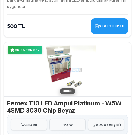
park aydınlatma ve iç aydınlatma LED ampulü olarak kullanımı
uygundur.
500 TL
SEPETE EKLE
ARIZA YAKMAZ
Femex T10 LED Ampul Platinum - W5W
4SMD 3030 Chip Beyaz
250 lm
3 W
6000 (Beyaz)