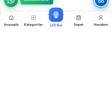
YARDIM MI LAZIM?
Anasayfa
Kategoriler
Sepet
Hesabım
LED Bul
BMW X6 F16 Torpido İçin Sıkça Sorulan Sorular
BMW X6 F16 Torpido LED ampul montajı, uyumluluk ve teknik detaylar hakkında
merak ettiğiniz sorular