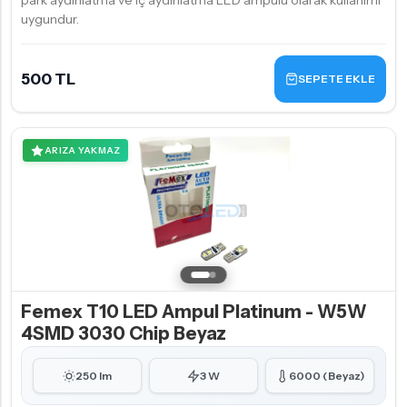
park aydınlatma ve iç aydınlatma LED ampulü olarak kullanımı
uygundur.
500 TL
SEPETE EKLE
ARIZA YAKMAZ
Femex T10 LED Ampul Platinum - W5W
4SMD 3030 Chip Beyaz
250 lm
3 W
6000 (Beyaz)