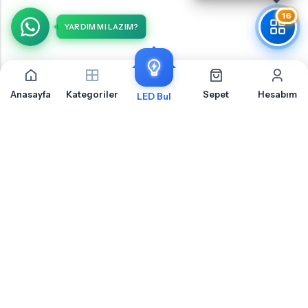
16
YARDIM MI LAZIM?
Anasayfa
Kategoriler
Sepet
Hesabım
LED Bul
BMW X1 E84 LCi LED Ampul İçin Sıkça Sorulan
Sorular
BMW X1 E84 LCi LED Ampul LED ampul montajı, uyumluluk ve teknik detaylar