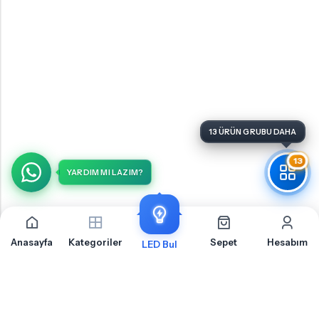
13 ÜRÜN GRUBU DAHA
13
YARDIM MI LAZIM?
Anasayfa
Kategoriler
Sepet
Hesabım
LED Bul