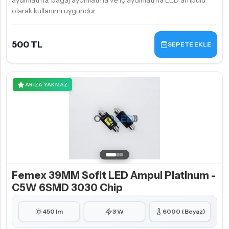
aydınlatma, bagaj aydınlatma ve iç aydınlatma LED ampulü
olarak kullanımı uygundur.
500 TL
SEPETE EKLE
ARIZA YAKMAZ
Femex 39MM Sofit LED Ampul Platinum -
C5W 6SMD 3030 Chip
450 lm
3 W
6000 (Beyaz)