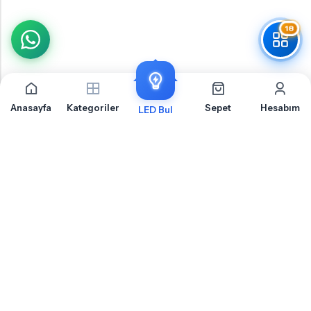
18
Anasayfa
Kategoriler
Sepet
Hesabım
LED Bul
BMW 3 Serisi E90 LCi Bagaj İçin Sıkça Sorulan
Sorular