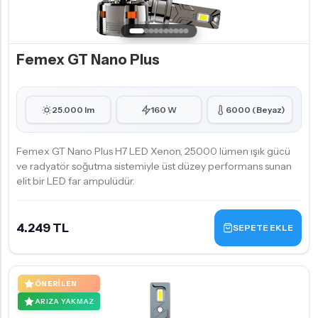
Femex GT Nano Plus
25.000 lm
160 W
6000 (Beyaz)
Femex GT Nano Plus H7 LED Xenon, 25000 lümen ışık gücü
ve radyatör soğutma sistemiyle üst düzey performans sunan
elit bir LED far ampulüdür.
4.249 TL
SEPETE EKLE
ÖNERILEN
ARIZA YAKMAZ