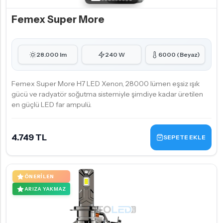
Femex Super More
28.000 lm
240 W
6000 (Beyaz)
Femex Super More H7 LED Xenon, 28000 lümen eşsiz ışık
gücü ve radyatör soğutma sistemiyle şimdiye kadar üretilen
en güçlü LED far ampulü.
4.749 TL
SEPETE EKLE
ÖNERILEN
ARIZA YAKMAZ