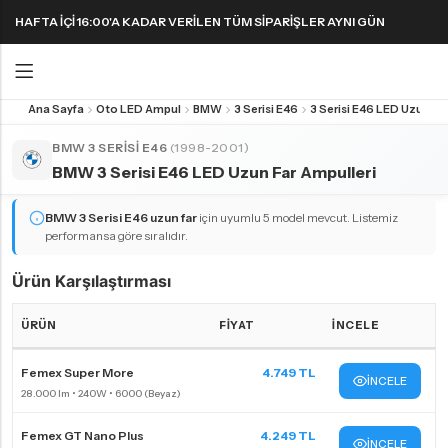
HAFTA IÇI 16:00'A KADAR VERILEN TÜM SIPARIŞLER AYNI GÜN
KARGODA! 1000 TL VE ÜZERI KARGO ÜCRETSIZ!
Ana Sayfa
Oto LED Ampul
BMW
3 Serisi E46
Geri
Geri
BMW 3 SERISI E46
(1998-2001)
BMW 3 Serisi E46 LED Uzun Far Ampulleri
FAR & SIS AMPULLERI
FAR & SIS AMPULLERI
SINYAL AMPULLERI
PARK AMPULLERI
H1 LED Ampul
H11 LED Ampul
Harika LED sinyal ampullerini keşfedin!
BMW 3 Serisi E46
uzun far
için uyumlu 5 model mevcut. Listemiz
performansa göre sıralıdır.
H3 LED Ampul
H15 LED Ampul
H4 LED Ampul
H16 LED Ampul
Ürün Karşılaştırması
H7 LED Ampul
H27 LED Ampul
ÜRÜN
FIYAT
İNCELE
H8 LED Ampul
HB3 9005 LED Ampul
BMW 3 Serisi E46 uzun far ampulleri Karşılaştırma Tablosu
Femex Super More
4.749 TL
H9 LED Ampul
HB4 9006 LED Ampul
İNCELE
H10 LED Ampul
HIR2 9012 LED Ampul
Femex GT Nano Plus
4.249 TL
İNCELE