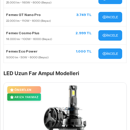
Femex GT Nano Pro
3.749 TL
İNCELE
Femex Cosmo Plus
2.999 TL
İNCELE
Femex Eco Power
1.000 TL
İNCELE
LED Uzun Far Ampul Modelleri
ÖNERILEN
ARIZA YAKMAZ