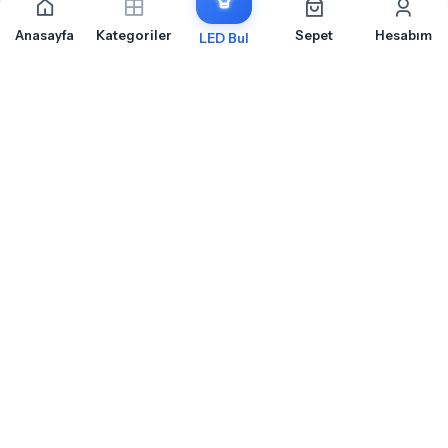
Anasayfa
Kategoriler
Sepet
Hesabım
LED Bul
BMW 3 Serisi E46 Uzun Far İçin Sıkça Sorulan Sorular
BMW 3 Serisi E46 Uzun Far LED ampul montajı, uyumluluk ve teknik detaylar
hakkında merak ettiğiniz sorular
BMW 3 Serisi E46 Uzun Far Için Hangi Soket Tipi LED Ampul
Kullanılır?
BMW 3 Serisi E46 1998-2001 uzun far için H7 soket tipi LED ampuller