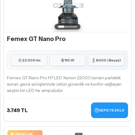
Femex GT Nano Pro
22.000 lm
110 W
6000 (Beyaz)
Femex GT Nano Pro H7 LED Xenon 22000 lümen parlaklık
sunan, gece sürüşlerinde üstün güvenlik ve konfor sağlayan
seçkin bir LED far ampulüdür.
3.749 TL
SEPETE EKLE
ÖNERILEN