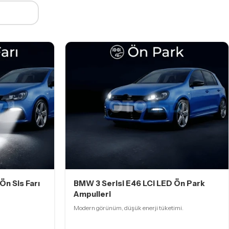
Ön Sis Farı
BMW 3 Serisi E46 LCi LED Ön Park
Ampulleri
Modern görünüm, düşük enerji tüketimi.