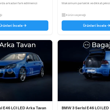
arda arkadan fark edilmenizi
Maksimum parlaklık ve dikkat çekici 
ği
4 ürün seçeneği
Ürünleri İncele
Ürünleri İncele
i E46 LCi LED Arka Tavan
BMW 3 Serisi E46 LCi LED