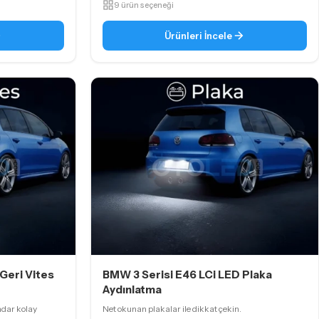
9 ürün seçeneği
Ürünleri İncele
Geri Vites
BMW 3 Serisi E46 LCi LED Plaka
Aydınlatma
adar kolay
Net okunan plakalar ile dikkat çekin.