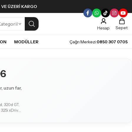
L VE ÜZERI KARGO
Sepet
Hesap
NON
MODÜLLER
Çağrı Merkezi:
0850 307 0705
ULLERI
PLERI
Gündüz Farı LED ampulleri ile tarzınızı yansıtın.
pul
06
mpul
pul
, uzun far,
LED Ampul
it LED Ampul
0d, 320d GT,
 325i xDrive,
rive, 330xd,