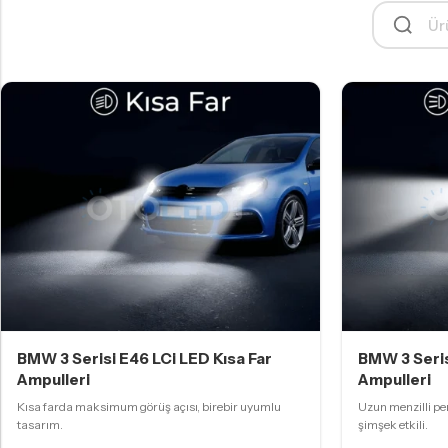
BMW 3 Serisi E46 LCi LED Kısa Far
BMW 3 Seris
Ampulleri
Ampulleri
Kısa farda maksimum görüş açısı, birebir uyumlu
Uzun menzilli per
tasarım.
şimşek etkili.