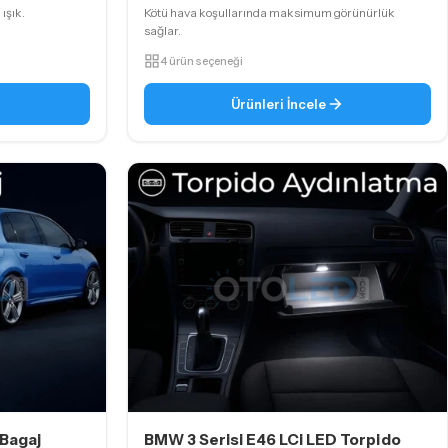
ışık.
Kötü hava koşullarında maksimum görünürlük
sağlar.
4 ürün seçeneği
Ürünleri İncele
 Bagaj
BMW 3 Serisi E46 LCi LED Torpido