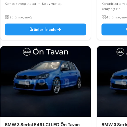
Kompakt ve şık tasarım. Kolay montaj.
Karanlık ortaml
kolaylaştırır.
2 ürün seçeneği
4 ürün seçene
Ürünleri İncele
BMW 3 Serisi E46 LCi LED Ön Tavan
BMW 3 Seris