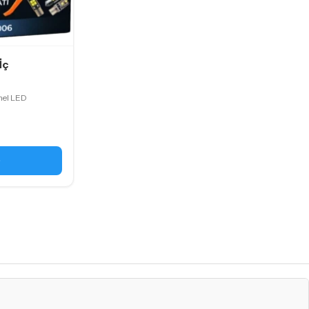
İç
nel LED