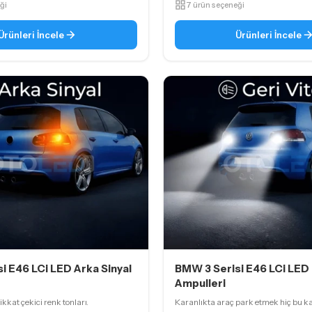
ği
7 ürün seçeneği
Ürünleri İncele
Ürünleri İncele
i E46 LCi LED Arka Sinyal
BMW 3 Serisi E46 LCi LED 
Ampulleri
dikkat çekici renk tonları.
Karanlıkta araç park etmek hiç bu k