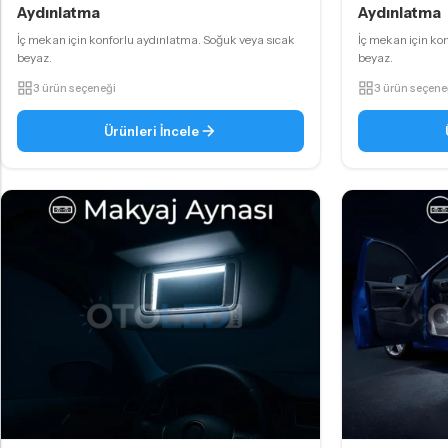
Aydınlatma
Aydınlatma
İç mekan için konforlu aydınlatma. Soğuk veya sıcak
İç mekan için ko
beyaz.
beyaz.
3 ürün seçeneği
3 ürün seçene
Ürünleri İncele