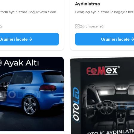
Aydınlatma
nforlu aydınlatma. Soğuk veya sıcak
Geniş açı aydınlatma ile bagajda her 
ği
2 ürün seçeneği
Ürünleri İncele
Ürünleri İncele