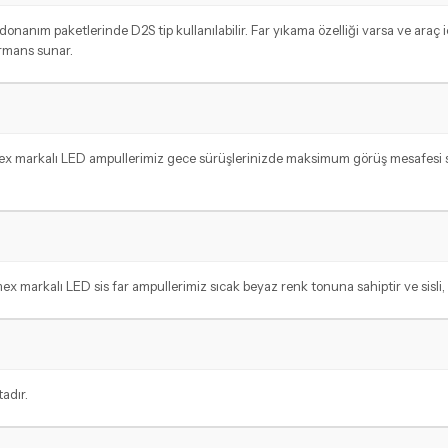
donanım paketlerinde D2S tip kullanılabilir. Far yıkama özelliği varsa ve araç 
ormans sunar.
mex markalı LED ampullerimiz gece sürüşlerinizde maksimum görüş mesafesi sa
mex markalı LED sis far ampullerimiz sıcak beyaz renk tonuna sahiptir ve sisli
adır.