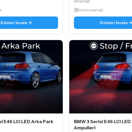
olmamıştı.
ği
6 ürün seçeneği
Ürünleri İncele
Ürünleri İncele
i E46 LCi LED Arka Park
BMW 3 Serisi E46 LCi LED
Ampulleri