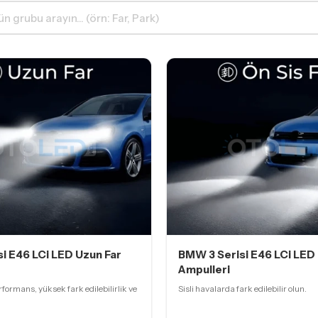
i E46 LCi LED Uzun Far
BMW 3 Serisi E46 LCi LED 
Ampulleri
formans, yüksek fark edilebilirlik ve
Sisli havalarda fark edilebilir olun.