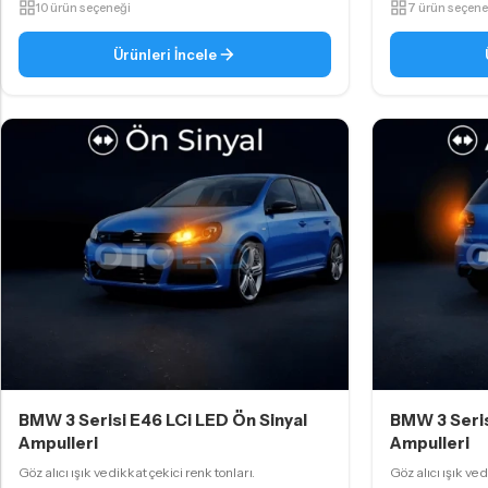
10 ürün seçeneği
7 ürün seçene
Ürünleri İncele
BMW 3 Serisi E46 LCi LED Ön Sinyal
BMW 3 Seris
Ampulleri
Ampulleri
Göz alıcı ışık ve dikkat çekici renk tonları.
Göz alıcı ışık ve 