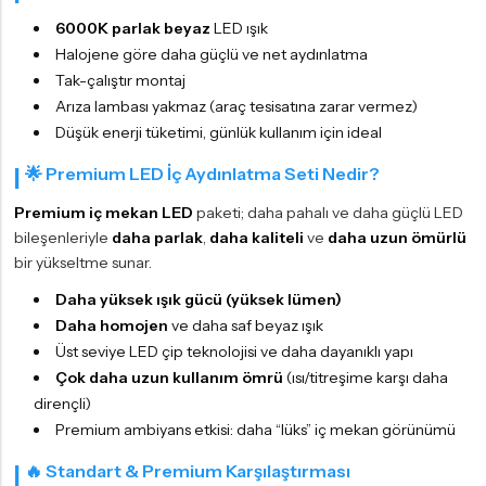
6000K parlak beyaz
LED ışık
Halojene göre daha güçlü ve net aydınlatma
Tak-çalıştır montaj
Arıza lambası yakmaz (araç tesisatına zarar vermez)
Düşük enerji tüketimi, günlük kullanım için ideal
🌟 Premium LED İç Aydınlatma Seti Nedir?
Premium iç mekan LED
paketi; daha pahalı ve daha güçlü LED
bileşenleriyle
daha parlak
,
daha kaliteli
ve
daha uzun ömürlü
bir yükseltme sunar.
Daha yüksek ışık gücü (yüksek lümen)
Daha homojen
ve daha saf beyaz ışık
Üst seviye LED çip teknolojisi ve daha dayanıklı yapı
Çok daha uzun kullanım ömrü
(ısı/titreşime karşı daha
dirençli)
Premium ambiyans etkisi: daha “lüks” iç mekan görünümü
🔥 Standart & Premium Karşılaştırması