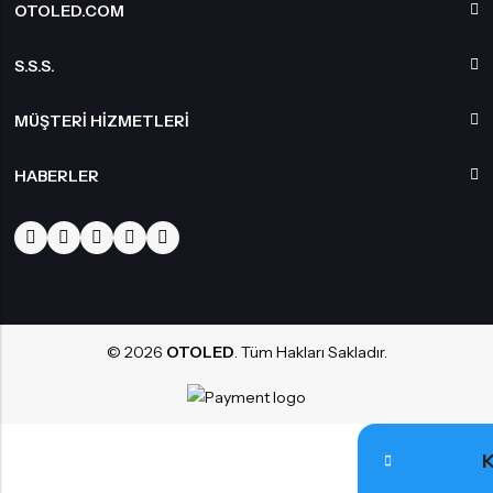
OTOLED.COM
S.S.S.
MÜŞTERI HIZMETLERI
HABERLER
© 2026
OTOLED
. Tüm Hakları Sakladır.
K