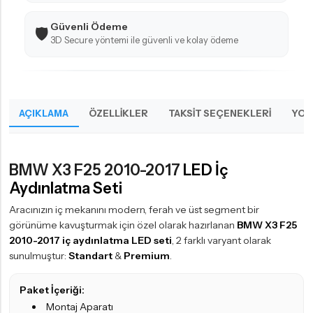
Güvenli Ödeme
🛡️
3D Secure yöntemi ile güvenli ve kolay ödeme
AÇIKLAMA
ÖZELLIKLER
TAKSIT SEÇENEKLERI
YOR
BMW X3 F25 2010-2017
LED İç
Aydınlatma Seti
Aracınızın iç mekanını modern, ferah ve üst segment bir
görünüme kavuşturmak için özel olarak hazırlanan
BMW X3 F25
2010-2017 iç aydınlatma LED seti
, 2 farklı varyant olarak
sunulmuştur:
Standart
&
Premium
.
Paket İçeriği:
Montaj Aparatı