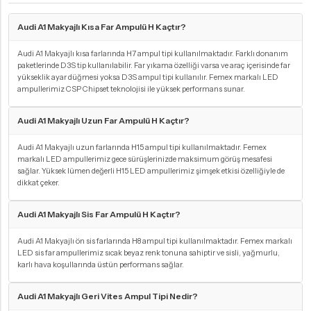
Audi A1 Makyajlı Kısa Far Ampulü H Kaçtır?
Audi A1 Makyajlı kısa farlarında H7 ampul tipi kullanılmaktadır. Farklı donanım
paketlerinde D3S tip kullanılabilir. Far yıkama özelliği varsa ve araç içerisinde far
yükseklik ayar düğmesi yoksa D3S ampul tipi kullanılır. Femex markalı LED
ampullerimiz CSP Chipset teknolojisi ile yüksek performans sunar.
Audi A1 Makyajlı Uzun Far Ampulü H Kaçtır?
Audi A1 Makyajlı uzun farlarında H15 ampul tipi kullanılmaktadır. Femex
markalı LED ampullerimiz gece sürüşlerinizde maksimum görüş mesafesi
sağlar. Yüksek lümen değerli H15 LED ampullerimiz şimşek etkisi özelliğiyle de
dikkat çeker.
Audi A1 Makyajlı Sis Far Ampulü H Kaçtır?
Audi A1 Makyajlı ön sis farlarında H8 ampul tipi kullanılmaktadır. Femex markalı
LED sis far ampullerimiz sıcak beyaz renk tonuna sahiptir ve sisli, yağmurlu,
karlı hava koşullarında üstün performans sağlar.
Audi A1 Makyajlı Geri Vites Ampul Tipi Nedir?