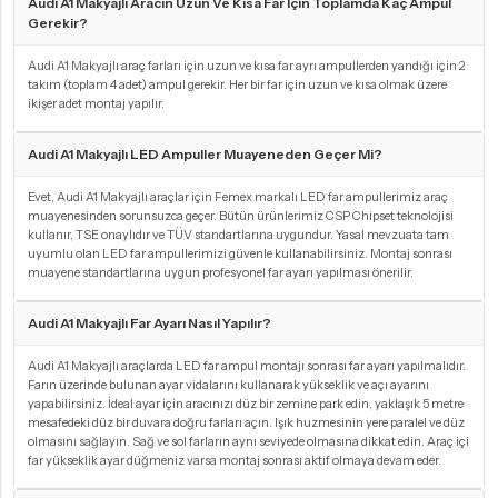
Audi A1 Makyajlı Aracın Uzun Ve Kısa Far Için Toplamda Kaç Ampul
Gerekir?
Audi A1 Makyajlı araç farları için uzun ve kısa far ayrı ampullerden yandığı için 2
takım (toplam 4 adet) ampul gerekir. Her bir far için uzun ve kısa olmak üzere
ikişer adet montaj yapılır.
Audi A1 Makyajlı LED Ampuller Muayeneden Geçer Mi?
Evet, Audi A1 Makyajlı araçlar için Femex markalı LED far ampullerimiz araç
muayenesinden sorunsuzca geçer. Bütün ürünlerimiz CSP Chipset teknolojisi
kullanır, TSE onaylıdır ve TÜV standartlarına uygundur. Yasal mevzuata tam
uyumlu olan LED far ampullerimizi güvenle kullanabilirsiniz. Montaj sonrası
muayene standartlarına uygun profesyonel far ayarı yapılması önerilir.
Audi A1 Makyajlı Far Ayarı Nasıl Yapılır?
Audi A1 Makyajlı araçlarda LED far ampul montajı sonrası far ayarı yapılmalıdır.
Farın üzerinde bulunan ayar vidalarını kullanarak yükseklik ve açı ayarını
yapabilirsiniz. İdeal ayar için aracınızı düz bir zemine park edin, yaklaşık 5 metre
mesafedeki düz bir duvara doğru farları açın. Işık huzmesinin yere paralel ve düz
olmasını sağlayın. Sağ ve sol farların aynı seviyede olmasına dikkat edin. Araç içi
far yükseklik ayar düğmeniz varsa montaj sonrası aktif olmaya devam eder.