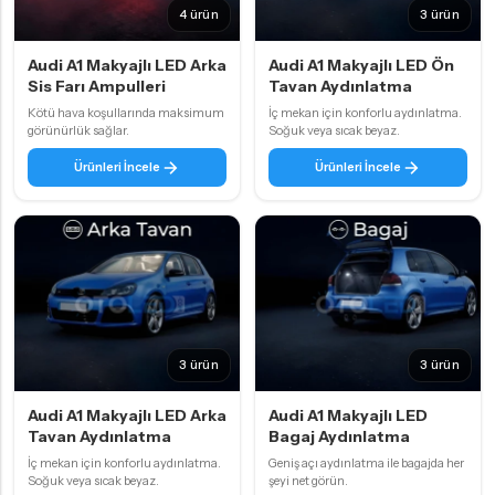
4 ürün
3 ürün
Audi A1 Makyajlı LED Arka
Audi A1 Makyajlı LED Ön
Sis Farı Ampulleri
Tavan Aydınlatma
Kötü hava koşullarında maksimum
İç mekan için konforlu aydınlatma.
görünürlük sağlar.
Soğuk veya sıcak beyaz.
Ürünleri İncele
Ürünleri İncele
3 ürün
3 ürün
Audi A1 Makyajlı LED Arka
Audi A1 Makyajlı LED
Tavan Aydınlatma
Bagaj Aydınlatma
İç mekan için konforlu aydınlatma.
Geniş açı aydınlatma ile bagajda her
Soğuk veya sıcak beyaz.
şeyi net görün.