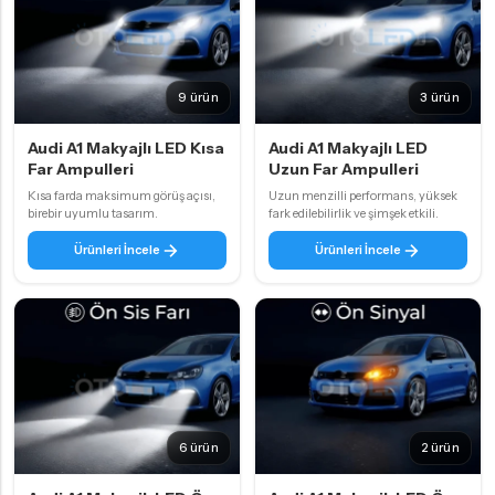
9 ürün
3 ürün
Audi A1 Makyajlı LED Kısa
Audi A1 Makyajlı LED
Far Ampulleri
Uzun Far Ampulleri
Kısa farda maksimum görüş açısı,
Uzun menzilli performans, yüksek
birebir uyumlu tasarım.
fark edilebilirlik ve şimşek etkili.
Ürünleri İncele
Ürünleri İncele
6 ürün
2 ürün