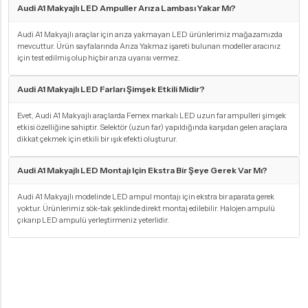
Audi A1 Makyajlı LED Ampuller Arıza Lambası Yakar Mı?
Audi A1 Makyajlı araçlar için arıza yakmayan LED ürünlerimiz mağazamızda
mevcuttur. Ürün sayfalarında Arıza Yakmaz işareti bulunan modeller aracınız
için test edilmiş olup hiçbir arıza uyarısı vermez.
Audi A1 Makyajlı LED Farları Şimşek Etkili Midir?
Evet, Audi A1 Makyajlı araçlarda Femex markalı LED uzun far ampulleri şimşek
etkisi özelliğine sahiptir. Selektör (uzun far) yapıldığında karşıdan gelen araçlara
dikkat çekmek için etkili bir ışık efekti oluşturur.
Audi A1 Makyajlı LED Montajı Için Ekstra Bir Şeye Gerek Var Mı?
Audi A1 Makyajlı modelinde LED ampul montajı için ekstra bir aparata gerek
yoktur. Ürünlerimiz sök-tak şeklinde direkt montaj edilebilir. Halojen ampulü
çıkarıp LED ampulü yerleştirmeniz yeterlidir.