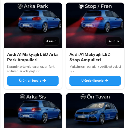
4 ürün
4 ürün
Audi A1 Makyajlı LED Arka
Audi A1 Makyajlı LED
Park Ampulleri
Stop Ampulleri
Karanlık ortamlarda arkadan fark
Maksimum parlaklık ve dikkat çekici
edilmenizi kolaylaştırır.
ışık.
Ürünleri İncele
Ürünleri İncele