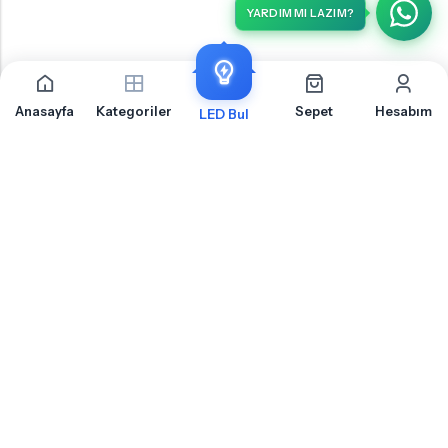
YARDIM MI LAZIM?
Anasayfa
Kategoriler
Sepet
Hesabım
LED Bul
İLETIŞIM
OTOLED.COM
S.S.S.
MÜŞTERI HIZMETLERI
HABERLER