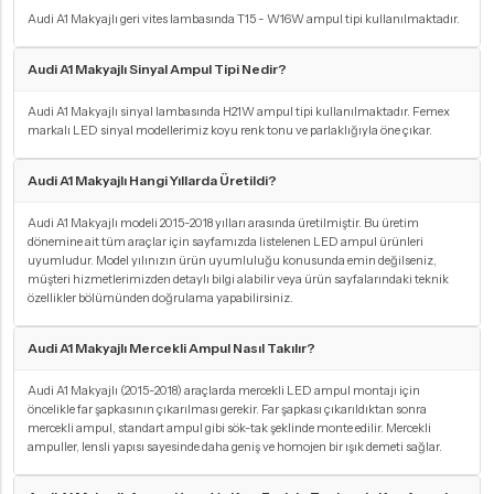
Audi A1 Makyajlı geri vites lambasında T15 - W16W ampul tipi kullanılmaktadır.
Audi A1 Makyajlı Sinyal Ampul Tipi Nedir?
Audi A1 Makyajlı sinyal lambasında H21W ampul tipi kullanılmaktadır. Femex
markalı LED sinyal modellerimiz koyu renk tonu ve parlaklığıyla öne çıkar.
Audi A1 Makyajlı Hangi Yıllarda Üretildi?
Audi A1 Makyajlı modeli 2015-2018 yılları arasında üretilmiştir. Bu üretim
dönemine ait tüm araçlar için sayfamızda listelenen LED ampul ürünleri
uyumludur. Model yılınızın ürün uyumluluğu konusunda emin değilseniz,
müşteri hizmetlerimizden detaylı bilgi alabilir veya ürün sayfalarındaki teknik
özellikler bölümünden doğrulama yapabilirsiniz.
Audi A1 Makyajlı Mercekli Ampul Nasıl Takılır?
Audi A1 Makyajlı (2015-2018) araçlarda mercekli LED ampul montajı için
öncelikle far şapkasının çıkarılması gerekir. Far şapkası çıkarıldıktan sonra
mercekli ampul, standart ampul gibi sök-tak şeklinde monte edilir. Mercekli
ampuller, lensli yapısı sayesinde daha geniş ve homojen bir ışık demeti sağlar.