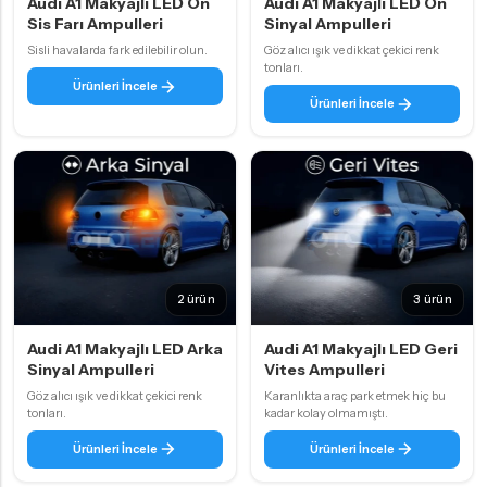
Audi A1 Makyajlı LED Ön
Audi A1 Makyajlı LED Ön
Sis Farı Ampulleri
Sinyal Ampulleri
Sisli havalarda fark edilebilir olun.
Göz alıcı ışık ve dikkat çekici renk
tonları.
Ürünleri İncele
Ürünleri İncele
2 ürün
3 ürün
Audi A1 Makyajlı LED Arka
Audi A1 Makyajlı LED Geri
Sinyal Ampulleri
Vites Ampulleri
Göz alıcı ışık ve dikkat çekici renk
Karanlıkta araç park etmek hiç bu
tonları.
kadar kolay olmamıştı.
Ürünleri İncele
Ürünleri İncele