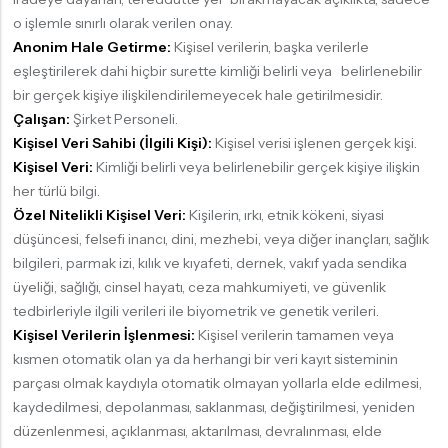
o işlemle sınırlı olarak verilen onay.
Anonim Hale Getirme:
Kişisel verilerin, başka verilerle
eşleştirilerek dahi hiçbir surette kimliği belirli veya belirlenebilir
bir gerçek kişiye ilişkilendirilemeyecek hale getirilmesidir.
Çalışan:
Şirket Personeli.
Kişisel Veri Sahibi (İlgili Kişi):
Kişisel verisi işlenen gerçek kişi.
Kişisel Veri:
Kimliği belirli veya belirlenebilir gerçek kişiye ilişkin
her türlü bilgi.
Özel Nitelikli Kişisel Veri:
Kişilerin, ırkı, etnik kökeni, siyasi
düşüncesi, felsefi inancı, dini, mezhebi, veya diğer inançları, sağlık
bilgileri, parmak izi, kılık ve kıyafeti, dernek, vakıf yada sendika
üyeliği, sağlığı, cinsel hayatı, ceza mahkumiyeti, ve güvenlik
tedbirleriyle ilgili verileri ile biyometrik ve genetik verileri.
Kişisel Verilerin İşlenmesi:
Kişisel verilerin tamamen veya
kısmen otomatik olan ya da herhangi bir veri kayıt sisteminin
parçası olmak kaydıyla otomatik olmayan yollarla elde edilmesi,
kaydedilmesi, depolanması, saklanması, değiştirilmesi, yeniden
düzenlenmesi, açıklanması, aktarılması, devralınması, elde