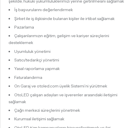
şekilde, hukuki yükümlülüklerimizi yerine getirilmesini sağlamak
İş başvurularını değerlendirmek
Şirket ile iş ilişkisinde bulanan kişiler ile irtibat sağlamak
Pazarlama
Çalışanlarımızın eğitim, gelişim ve kariyer süreçlerini
desteklemek
Uyumluluk yönetimi
Satıcı/tedarikçi yönetimi
Yasal raporlama yapmak
Faturalandırma
On Garaj ve otoled.com üyelik Sistemi’ni yürütmek
OtoLED çalışan adayları ve işverenler arasındaki iletişimi
sağlamak
Çağrı merkezi süreçlerini yönetmek
Kurumsal iletişimi sağlamak
OtoLED tüm kampanyalarını bireyselleştirmek ve ilgi