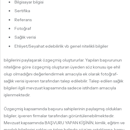
Bilgisayar bilgisi
Sertifika
Referans
Fotoğraf
Sağlık verisi
Ehliyet/Seyahat edebilirlik vb genel nitelikli bilgiler
bilgilerini paylaşarak özgeçmiş oluştururlar. Yapılan başvurunun
niteliğine göre özgeçmiş oluşturan üyeden söz konusu işe ehil
olup olmadığını değerlendirmek amacıyla ek olarak fotoğraf-
sağlık verisi işveren tarafından talep edilebilir. Talep edilen sağlık
bilgileri ilgili mevzuat kapsamında sadece istihdam amacıyla
işlenmektedir.
Özgeçmiş kapsamında başvuru sahiplerinin paylaşmış oldukları
bilgiler, işveren firmalar tarafından görüntülenebilmektedir.
Mevzuat kapsamında BAŞVURU YAPAN KİŞİNİN, kimlik, eğitim ve
meslek bilgilerini saklar ve talep halinde çözüm ortaklarına, kamu