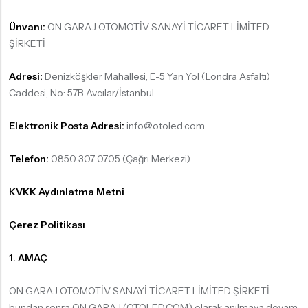
Ünvanı:
ON GARAJ OTOMOTİV SANAYİ TİCARET LİMİTED
ŞİRKETİ
Adresi:
Denizköşkler Mahallesi, E-5 Yan Yol (Londra Asfaltı)
Caddesi, No: 57B Avcılar/İstanbul
Elektronik Posta Adresi:
info@otoled.com
Telefon:
0850 307 0705 (Çağrı Merkezi)
KVKK Aydınlatma Metni
Çerez Politikası
1. AMAÇ
ON GARAJ OTOMOTİV SANAYİ TİCARET LİMİTED ŞİRKETİ
bundan sonra ON GARAJ (OTOLED.COM) olarak anılmaya devam