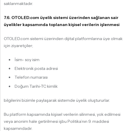
saklanmaktadır.
7.6. OTOLED.com üyelik sistemi üzerinden sağlanan sair
üyelikler kapsamında toplanan kişisel verilerin işlenmesi
OTOLED.com sistemi üzerinden dijital platformlarına üye olmak
için ziyaretçiler;
İsim- soy isim
Elektronik posta adresi
Telefon numarası
Doğum Tarihi-TC kimlik
bilgilerini bizimle paylaşarak sistemde üyelik oluştururlar.
Bu platform kapsamında kişisel verilerin silinmesi, yok edilmesi
veya anonim hale getirilmesi işbu Politika’nın 9. maddesi
kapsamındadır.