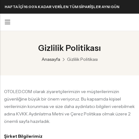
HAFTA IÇI 16:00'A KADAR VERILEN TÜM SIPARIŞLER AYNI GÜN
KARGODA! 1000 TL VE ÜZERI KARGO ÜCRETSIZ!
Geri
Geri
Gizlilik Politikası
FAR & SIS AMPULLERI
FAR & SIS AMPULLERI
SINYAL AMPULLERI
PARK AMPULLERI
Anasayfa
Gizlilik Politikası
H1 LED Ampul
H11 LED Ampul
Harika LED sinyal ampullerini keşfedin!
H3 LED Ampul
H15 LED Ampul
H4 LED Ampul
H16 LED Ampul
OTOLED.COM olarak ziyaretçilerimizin ve müşterilerimizin
H7 LED Ampul
H27 LED Ampul
güvenliğine büyük bir önem veriyoruz. Bu kapsamda kişisel
verilerinizin korunması ve size daha aydınlatıcı bilgileri verebilmek
H8 LED Ampul
HB3 9005 LED Ampul
adına KVKK Aydınlatma Metni ve Çerez Politikası olmak üzere 2
H9 LED Ampul
HB4 9006 LED Ampul
önemli sayfa hazırladık.
H10 LED Ampul
HIR2 9012 LED Ampul
Şirket Bilgilerimiz