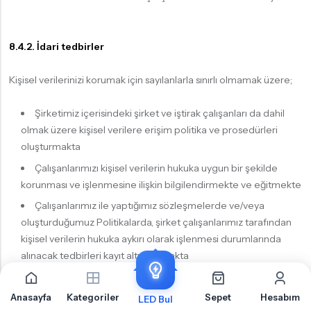
8.4.2. İdari tedbirler
Kişisel verilerinizi korumak için sayılanlarla sınırlı olmamak üzere;
Şirketimiz içerisindeki şirket ve iştirak çalışanları da dahil
olmak üzere kişisel verilere erişim politika ve prosedürleri
oluşturmakta
Çalışanlarımızı kişisel verilerin hukuka uygun bir şekilde
korunması ve işlenmesine ilişkin bilgilendirmekte ve eğitmekte
Çalışanlarımız ile yaptığımız sözleşmelerde ve/veya
oluşturduğumuz Politikalarda, şirket çalışanlarımız tarafından
kişisel verilerin hukuka aykırı olarak işlenmesi durumlarında
alınacak tedbirleri kayıt altına almakta
Birlikte çalıştığımız veri işleyenler veya veri işleyenlerin
ortaklarının kişisel verilerin işlenmesi faaliyetlerini
Anasayfa
Kategoriler
Sepet
Hesabım
LED Bul
denetlemekteyiz.