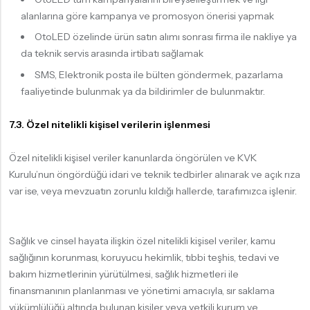
alanlarına göre kampanya ve promosyon önerisi yapmak
OtoLED özelinde ürün satın alımı sonrası firma ile nakliye ya
da teknik servis arasında irtibatı sağlamak
SMS, Elektronik posta ile bülten göndermek, pazarlama
faaliyetinde bulunmak ya da bildirimler de bulunmaktır.
7.3. Özel nitelikli kişisel verilerin işlenmesi
Özel nitelikli kişisel veriler kanunlarda öngörülen ve KVK
Kurulu’nun öngördüğü idari ve teknik tedbirler alınarak ve açık rıza
var ise, veya mevzuatın zorunlu kıldığı hallerde, tarafımızca işlenir.
Sağlık ve cinsel hayata ilişkin özel nitelikli kişisel veriler, kamu
sağlığının korunması, koruyucu hekimlik, tıbbi teşhis, tedavi ve
bakım hizmetlerinin yürütülmesi, sağlık hizmetleri ile
finansmanının planlanması ve yönetimi amacıyla, sır saklama
yükümlülüğü altında bulunan kişiler veya yetkili kurum ve