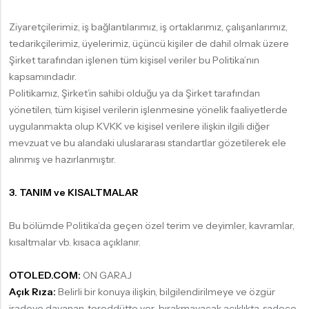
Ziyaretçilerimiz, iş bağlantılarımız, iş ortaklarımız, çalışanlarımız,
tedarikçilerimiz, üyelerimiz, üçüncü kişiler de dahil olmak üzere
Şirket tarafından işlenen tüm kişisel veriler bu Politika’nın
kapsamındadır.
Politikamız, Şirket’in sahibi olduğu ya da Şirket tarafından
yönetilen, tüm kişisel verilerin işlenmesine yönelik faaliyetlerde
uygulanmakta olup KVKK ve kişisel verilere ilişkin ilgili diğer
mevzuat ve bu alandaki uluslararası standartlar gözetilerek ele
alınmış ve hazırlanmıştır.
3. TANIM ve KISALTMALAR
Bu bölümde Politika’da geçen özel terim ve deyimler, kavramlar,
kısaltmalar vb. kısaca açıklanır.
OTOLED.COM:
ON GARAJ
Açık Rıza:
Belirli bir konuya ilişkin, bilgilendirilmeye ve özgür
iradeye dayanan, tereddütte yer bırakmayacak açıklıkta, sadece